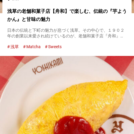
浅草の老舗和菓子店【舟和】で楽しむ、伝統の『芋よう
かん』と甘味の魅力
日本の伝統と下町の魅力が息づく浅草。その中心で、１９０２
年の創業以来愛され続けているのが、老舗和菓子店『舟和』で
す。 名物の『芋ようかん』をはじめ、シンプルながらも素材の
浅草
Matcha
Sweets
味を活かした絶品の和菓子や甘味がそろいます。 本店では喫茶
も楽しめ、観...