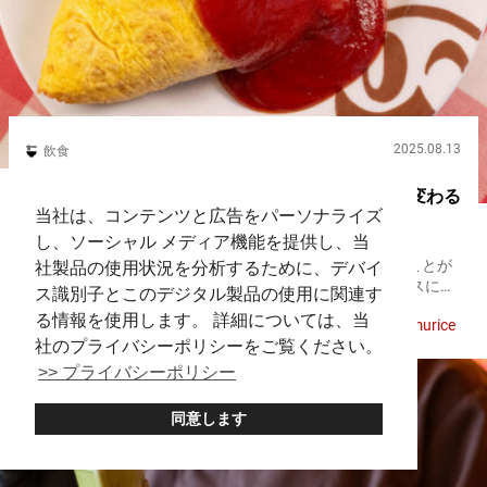
2025.08.13
飲食
東京で食べるべき名店オムライスたち ソースで変わる
当社は、コンテンツと広告をパーソナライズ
その味わい
し、ソーシャル メディア機能を提供し、当
日本を旅すると、洋食と呼ばれる料理ジャンルに出会うことが
社製品の使用状況を分析するために、デバイ
あります。 日本の洋食とは、海外で生まれた料理をベースにし
ス識別子とこのデジタル製品の使用に関連す
ながら、日本人の味覚に合わせて独自に進化したスタイルの料
る情報を使用します。 詳細については、当
秋葉原
浅草
銀座
原宿
渋谷
上野
Omurice
理。 明治時代に西洋文化が流入したことをきっかけに広まり、
社のプライバシーポリシーをご覧ください。
ハンバーグや...
>> プライバシーポリシー
同意します