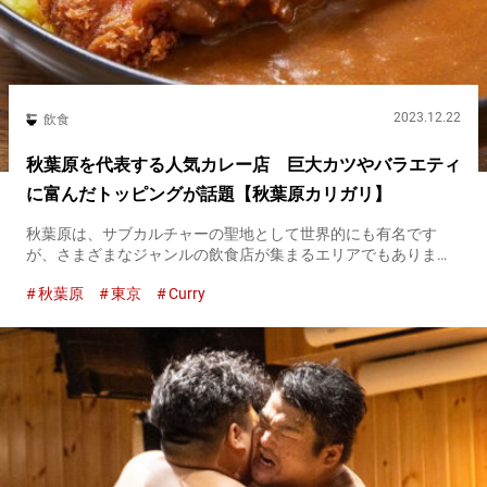
2023.12.22
飲食
秋葉原を代表する人気カレー店 巨大カツやバラエティ
に富んだトッピングが話題【秋葉原カリガリ】
秋葉原は、サブカルチャーの聖地として世界的にも有名です
が、さまざまなジャンルの飲食店が集まるエリアでもありま
す。 『秋葉原カリガリ』は、秋葉原の中でも客足が絶えないカ
秋葉原
東京
Curry
レー店。 『アキバ盛りカレー１』 ランチ：１,２３０円（税込
み）／ディナー...