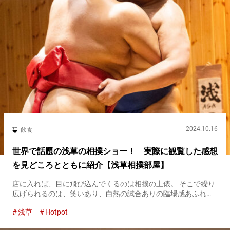
2024.10.16
飲食
世界で話題の浅草の相撲ショー！ 実際に観覧した感想
を見どころとともに紹介【浅草相撲部屋】
店に入れば、目に飛び込んでくるのは相撲の土俵。 そこで繰り
広げられるのは、笑いあり、白熱の試合ありの臨場感あふれる
相撲ショー。 『浅草相撲部屋』は、元力士による相撲ショーを
浅草
Hotpot
観覧しながら食事を楽しめるレストランとして、２０２４年１
月に浅草にオ...