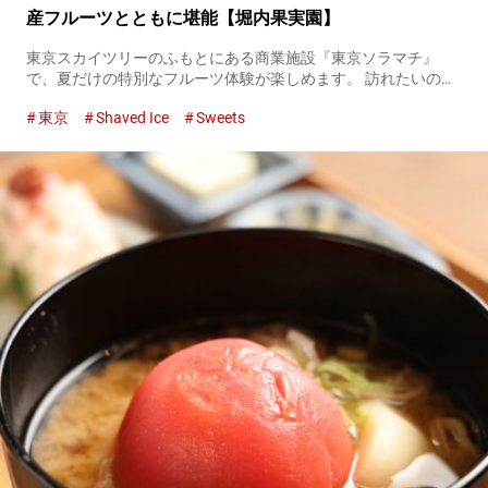
産フルーツとともに堪能【堀内果実園】
東京スカイツリーのふもとにある商業施設『東京ソラマチ』
で、夏だけの特別なフルーツ体験が楽しめます。 訪れたいの
は、フルーツの魅力を知り尽くした『堀内果実園』の直営店。
東京
Shaved Ice
Sweets
『堀内果実園』の東京ソラマチ店では、夏限定でフルーツのお
いしさを堪能できる...