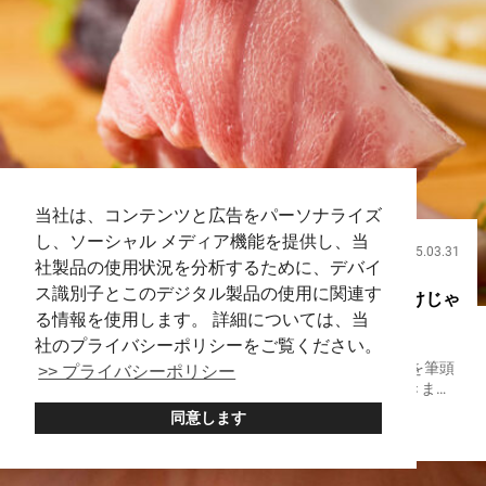
当社は、コンテンツと広告をパーソナライズ
し、ソーシャル メディア機能を提供し、当
2025.03.31
飲食
社製品の使用状況を分析するために、デバイ
ス識別子とこのデジタル製品の使用に関連す
マグロを味わい尽くす完全ガイド 刺身や寿司だけじゃ
る情報を使用します。 詳細については、当
ないマグロ料理
社のプライバシーポリシーをご覧ください。
日本はマグロの消費量が世界一といわれている国。 寿司を筆頭
>> プライバシーポリシー
に、日本ではマグロをさまざまな料理で食べることができま
す。 また、希少な部位を提供する店もあり、まさに日本はマグ
同意します
東京
Seafood
Sushi
ロを楽しみ尽くすのに最適。 マグロの部位ごとの特徴や、おす
すめの食べ方...