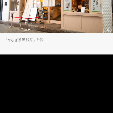
『やなぎ茶屋 浅草』外観