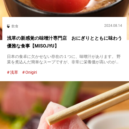
2024.08.14
飲食
浅草の新感覚の味噌汁専門店 おにぎりとともに味わう
優雅な食事【MISOJYU】
日本の食卓に欠かせない存在の１つに、味噌汁があります。 野
菜を煮込んだ簡単なスープですが、非常に栄養価が高いのが特
徴です。 浅草にある『MISOJYU』は、幅広い世代で話題になっ
浅草
Onigiri
ている味噌汁専門店。 手作りの味噌汁とおにぎりを一緒に味わ
うこ...