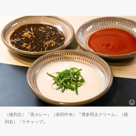
（後列左）『黒カレー』（前列中央）『博多明太クリーム』（後
列右）『ケチャップ』