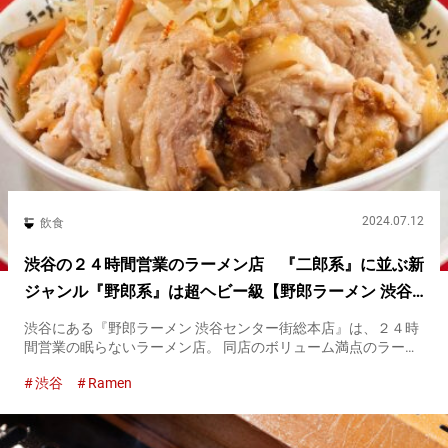
2024.07.12
飲食
渋谷の２４時間営業のラーメン店 『二郎系』に並ぶ新
ジャンル『野郎系』は超ヘビー級【野郎ラーメン 渋谷
センター街総本店】
渋谷にある『野郎ラーメン 渋谷センター街総本店』は、２４時
間営業の眠らないラーメン店。 同店のボリューム満点のラーメ
ンは『野郎系』と呼ばれ、新たなラーメンジャンルの１つとし
渋谷
Ramen
て知名度を高めています。 『豚野郎』 １,４３０円（税込み）
『野郎...