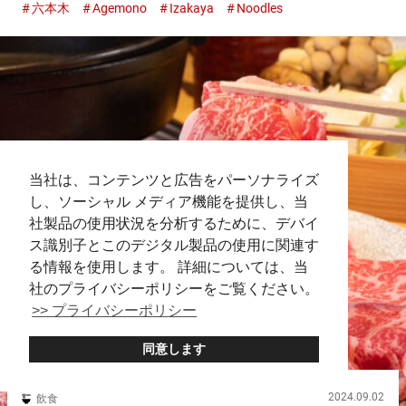
六本木
Agemono
Izakaya
Noodles
身体に染みる！自家製ソーキが乗った『ソーキそば』 甘辛く煮
た豚肉...
当社は、コンテンツと広告をパーソナライズ
し、ソーシャル メディア機能を提供し、当
社製品の使用状況を分析するために、デバイ
ス識別子とこのデジタル製品の使用に関連す
る情報を使用します。 詳細については、当
社のプライバシーポリシーをご覧ください。
>> プライバシーポリシー
同意します
2024.09.02
飲食