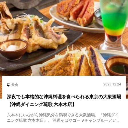
2023.12.24
飲食
深夜でも本格的な沖縄料理を食べられる東京の大衆酒場
【沖縄ダイニング琉歌 六本木店】
六本木にいながら沖縄気分を満喫できる大衆酒場、『沖縄ダイ
ニング琉歌 六本木店』。 沖縄そばやゴーヤチャンプルーといっ
た沖縄料理を味わえます。 沖縄の守り神『シーサー』 スープが