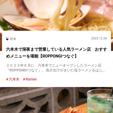
2023.12.28
飲食
六本木で深夜まで営業している人気ラーメン店 おすす
めメニューを堪能【ROPPONGIつなぐ】
２０２３年６月に、六本木でニューオープンしたラーメン店
『ROPPONGIつなぐ』。 魚介出汁がきいた塩ラーメンをはじめ
とするラーメンが人気を博しています。 『はまぐりと魚介の塩
六本木
Ramen
らーめん（Wはまぐり）』 １,６００円（税込み） 魚介のうま
みが...