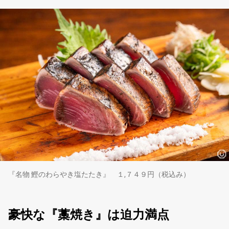
『名物 鰹のわらやき塩たたき』 １,７４９円（税込み）
豪快な『藁焼き』は迫力満点