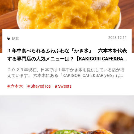
2023.12.11
飲食
１年中食べられるふわふわな『かき氷』 六本木を代表
する専門店の人気メニューは？【KAKIGORI CAFE&BAR
yelo】
２０２３年現在、日本では１年中かき氷を提供している店が増
えています。 六本木にある『KAKIGORI CAFE&BAR yelo』は、
季節を問わず多くの人で賑わっているかき氷専門店。 「かき氷
六本木
Shaved Ice
Sweets
は、もはや真夏に涼を取るためだけの食べ...