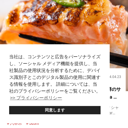
当社は、コンテンツと広告をパーソナライズ
し、ソーシャル メディア機能を提供し、当
社製品の使用状況を分析するために、デバイ
ス識別子とこのデジタル製品の使用に関連す
2024.04.23
飲食
る情報を使用します。 詳細については、当
海外人気の高い寿司店が東京に上陸 SNS映え抜群のサ
社のプライバシーポリシーをご覧ください。
ーモンの炙り押し寿司！【KINKA sushi bar izakaya 六
>> プライバシーポリシー
本木】
『炙り』と『デリシャス』を掛け合わせた造語、『アブリシャ
同意します
ス』。 これは六本木にあるレストラン、『KINKA sushi bar
izakaya 六本木』の名物メニューの名前です。 『サーモンとア
六本木
Sushi
イオリソースの炙り押し寿司』 『アブリシャス』...