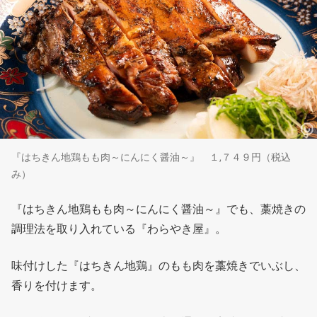
『はちきん地鶏もも肉～にんにく醤油～』 １,７４９円（税込
み）
『はちきん地鶏もも肉～にんにく醤油～』でも、藁焼きの
調理法を取り入れている『わらやき屋』。
味付けした『はちきん地鶏』のもも肉を藁焼きでいぶし、
香りを付けます。