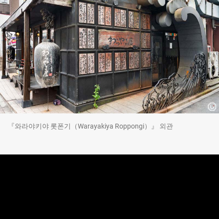
『와라야키야 롯폰기（Warayakiya Roppongi）』 외관