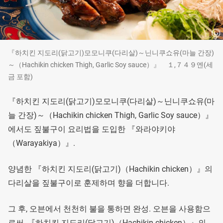
『하치킨 지도리(닭고기)모모니쿠(다리살)～닌니쿠쇼유(마늘 간장)
～（Hachikin chicken Thigh, Garlic Soy sauce）』 １,７４９엔(세
금 포함)
『하치킨 지도리(닭고기)모모니쿠(다리살)～닌니쿠쇼유(마
늘 간장)～（Hachikin chicken Thigh, Garlic Soy sauce）』
에서도 짚불구이 요리법을 도입한 『와라야키야
（Warayakiya）』.
양념한 『하치킨 지도리(닭고기)（Hachikin chicken）』의
다리살을 짚불구이로 훈제하며 향을 더합니다.
그 후, 오븐에서 천천히 불을 통하면 완성. 오븐을 사용함으
로써, 『하치킨 지도리(닭고기)（Hachikin chicken）』의