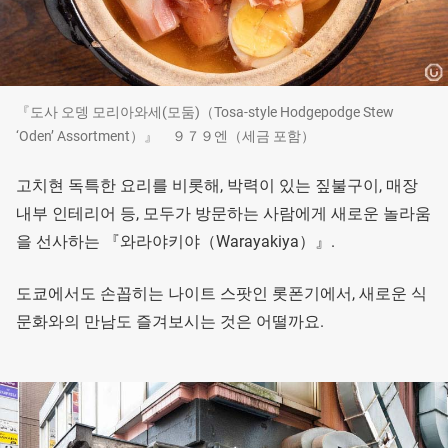
『도사 오뎅 모리아와세(모둠)（Tosa-style Hodgepodge Stew
‘Oden’ Assortment）』 ９７９엔（세금 포함）
고치현 독특한 요리를 비롯해, 박력이 있는 짚불구이, 매장
내부 인테리어 등, 모두가 방문하는 사람에게 새로운 놀라움
을 선사하는 『와라야키야（Warayakiya）』.
도쿄에서도 손꼽히는 나이트 스팟인 롯폰기에서, 새로운 식
문화와의 만남도 즐겨보시는 것은 어떨까요.