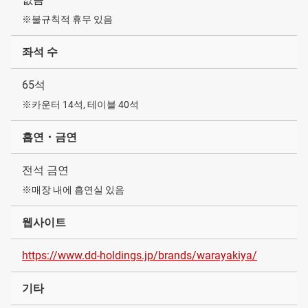
※불규칙적 휴무 있음
좌석 수
65석
※카운터 14석, 테이블 40석
흡연・금연
전석 금연
※매장 내에 흡연실 있음
웹사이트
https://www.dd-holdings.jp/brands/warayakiya/
기타