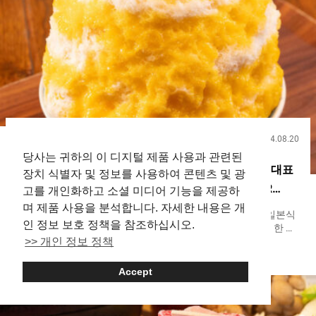
2024.08.20
음식
당사는 귀하의 이 디지털 제품 사용과 관련된
１년 내내 먹을 수 있는 푹신푹신한 ‘빙수’ 롯폰기를 대표
장치 식별자 및 정보를 사용하여 콘텐츠 및 광
하는 전문점의 인기 메뉴？【KAKIGORI CAFE&BAR
고를 개인화하고 소셜 미디어 기능을 제공하
yelo】
며 제품 사용을 분석합니다. 자세한 내용은 개
２０２３년 현재, 일본은 일년 내내 kakigōri（카키고리）, 일본식
인 정보 보호 정책을 참조하십시오.
빙수 디저트를 제공하는 가게들이 증가하고 있습니다. 그 중 한 곳
>> 개인 정보 정책
인 『KAKIGORI CAFE&BAR yelo』는 도쿄 롯폰기에 위치하며, 일
Roppongi
Shaved Ice
Sweets
년 내내 빙수 애호가들을 끌어들입니다. 이 인기 있는 가게는 카키
고리가 여름에 시원하게 즐기는 것만이 아니라, 어느 계절에나 즐
Accept
길 수 있는 매력적인 간식이라는 생각을 제시합니다. 코코아 파우
더를 듬뿍 뿌린 푹신푹신한 빙수 『티라미수（Tiramisu）』 인기
메뉴인 『티라미수（Tiramisu）』는 쌉쌀한 코코아 파우더가 뿌