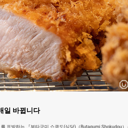
매일 바뀝니다
u）』를 표방하는 『부타구미 쇼쿠도(식당)（Butagumi Shokudou