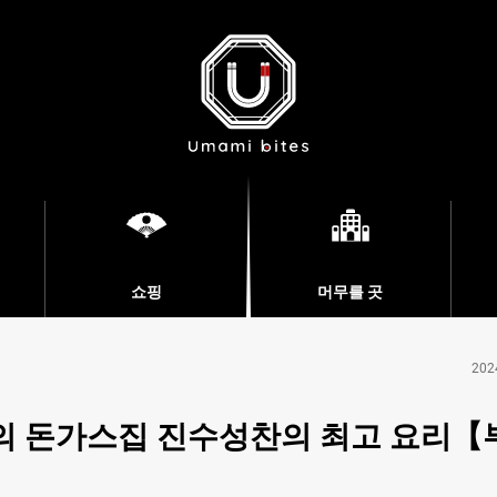
쇼핑
머무를 곳
202
의 돈가스집 진수성찬의 최고 요리【