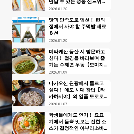
만날 수 있는 정통 샌드위치
【패밀리마트】
2026.01.20
맛과 만족도로 엄선！ 편의
점에서 사야 할 주먹밥 재료
８선
2026.01.20
미타케산 등산 시 방문하고
싶다！ 절경을 바라보며 즐
기는 수제면 우동【모미지
야】
2026.01.09
다카오산 관광에서 들르고
싶다！ 에도 시대 창업【타
카하시야】의 일품 토로로
소바
2026.01.07
학생들에게도 인기！ 요요
기에서 듬뿍 맛보는 진한 소
스가 결정적인 아부라소바