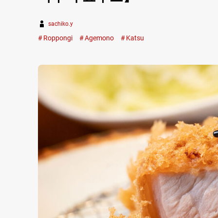
sachiko.y
Roppongi
Agemono
Katsu