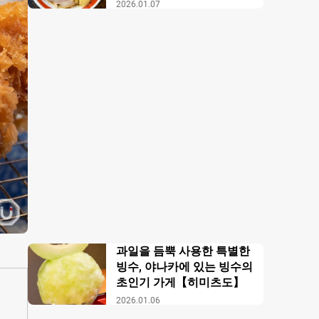
【무사시노 아부라 각카
2026.01.07
이】
과일을 듬뿍 사용한 특별한
빙수, 야나카에 있는 빙수의
초인기 가게【히미츠도】
2026.01.06