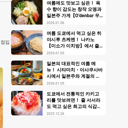
여름에도 맛보고 싶은！ 육
수 향이 감도는 창작 오뎅과
일본주 가게【O’denbar 우
마미 아자부주반】
2026.01.06
여름 도쿄에서 먹고 싶은 히
야시루 츠케멘！ 나카노
기점입
【미소가 이치방】에서 즐
기는 창작 미소 라멘
2026.01.05
일본의 대표적인 여름 메
뉴！ 시타마치・아사쿠사바
시에서 일본주와 계절의 미
각을 만끽【니혼슈 바루 카
2026.01.05
모스】
도쿄에서 전통적인 카키고
리를 맛보려면！ 줄 서서라
도 먹고 싶은 최고의 식감의
비밀【우에노 카키고리 센
2025.12.26
몬텐４다이메 오노야 효시
츠】