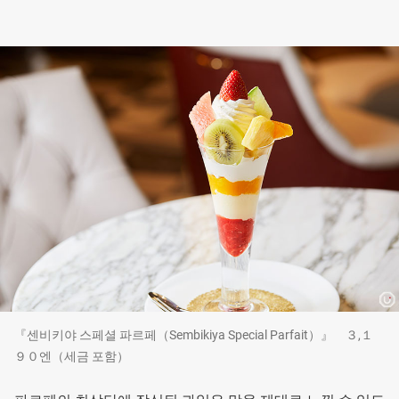
『센비키야 스페셜 파르페（Sembikiya Special Parfait）』 ３,１
９０엔（세금 포함）