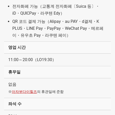
전자화폐 가능（교통계 전자화폐〔Suica 등〕・
iD・QUICPay・라쿠텐 Edy）
QR 코드 결제 가능（Alipay・au PAY・d결제・K
PLUS・LINE Pay・PayPay・WeChat Pay・메르페
이・유우초 Pay・라쿠텐 페이）
영업 시간
11:00～20:00（LO19:30）
휴무일
없음
※
아자부다이힐즈
의 휴관일에 준함
좌석 수