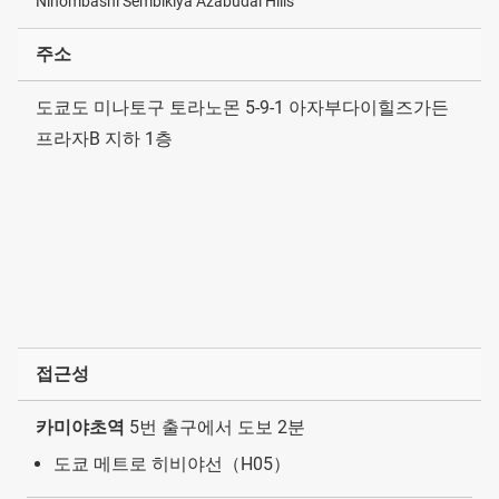
Nihombashi Sembikiya Azabudai Hills
주소
도쿄도 미나토구 토라노몬 5-9-1 아자부다이힐즈가든
프라자B 지하 1층
접근성
카미야초역
5번 출구에서 도보 2분
도쿄 메트로 히비야선（H05）