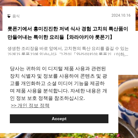
2024.10.16
음식
롯폰기에서 흥미진진한 저녁 식사 경험 고치의 특산품이
만들어내는 특이한 요리들【와라야키야 롯폰기】
생생한 조리장을 바로 앞에서, 고치현의 특산 요리를 즐길 수 있는
가게가 롯폰기에 있습니다. 그것이『와라야키야 롯폰기（이하,와
라야키야）（Warayakiya Roppongi）』. 수도권을 중심으로 １
Roppongi
Chicken
Seafood
６개 점포를 운영하고 있습니다. 『메이부츠(명물) 카츠오(가다랑
당사는 귀하의 이 디지털 제품 사용과 관련된
어)의 와라야키 시오(소금) 타타키（Lightly grilled bonito）』
장치 식별자 및 정보를 사용하여 콘텐츠 및 광
１,７４９엔（세금 포함） 장대한 『와라야키（warayaki）』는
고를 개인화하고 소셜 미디어 기능을 제공하
박력 만점입니다 일본의 시코쿠 지방에 위치한 고치현에는 풍부한
자연에서 나온 식재료를 사용한 맛있는 요리가 많이 있습니다. 특
며 제품 사용을 분석합니다. 자세한 내용은 개
히, 『와라야키（warayaki）』라고 불리는 조리법으로 만드는
인 정보 보호 정책을 참조하십시오.
『가츠오의 타타키（bonito tataki）』는 고치현을 대표하는 요리
>> 개인 정보 정책
로 유명합니다. 『와라야키야（Warayakiya）』에서는 고치현의
와라야키를 그대로 재현합니다. 『메이부츠(명물) 카츠오(가다랑
어)의 와라야키 시오(소금) 타타키（Lightly grilled bonito）』는
Accept
큰 가다랑어의 토막에 소금을 뿌린 후, 전용 구이장에서 한번에 구
워냅니다. 카운터 좌석 바로 앞에서 치솟는 불길은 박력이 있습니
다. 현장감 넘치는 조리 모습에 마치 현지 고치현에 있는 듯한 착각