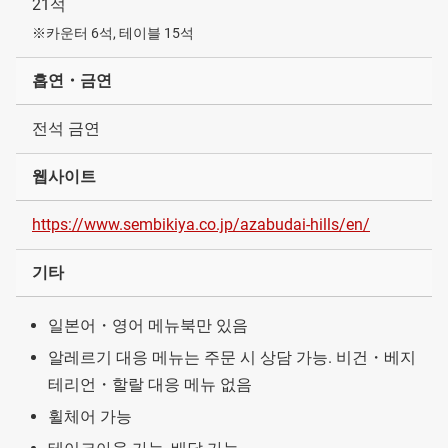
21석
※카운터 6석, 테이블 15석
흡연・금연
전석 금연
웹사이트
https://www.sembikiya.co.jp/azabudai-hills/en/
기타
일본어・영어 메뉴북만 있음
알레르기 대응 메뉴는 주문 시 상담 가능. 비건・베지
테리언・할랄 대응 메뉴 없음
휠체어 가능