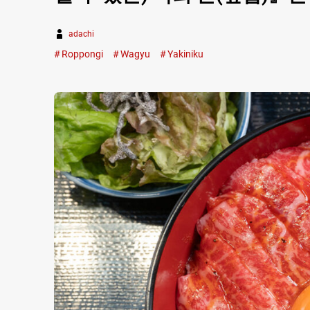
adachi
Roppongi
Wagyu
Yakiniku