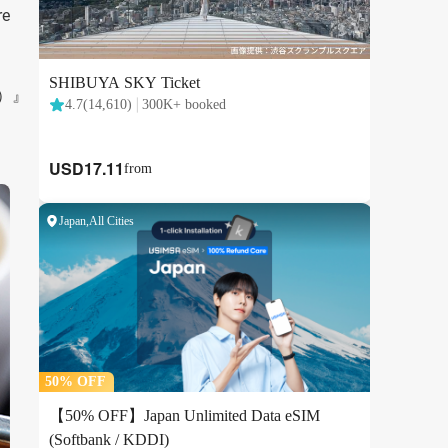
e
l）』