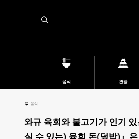
Search
음식
관광
음식
와규 육회와 불고기가 인기 있
실 수 있는) 육회 돈(덮밥)