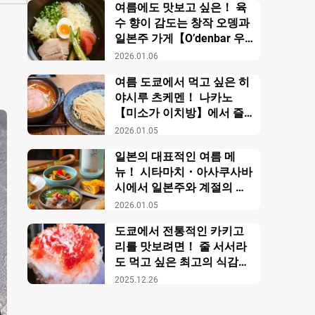
여름에도 맛보고 싶은！ 육
수 향이 감도는 창작 오뎅과
일본주 가게【O’denbar 우
마미 아자부주반】
2026.01.06
여름 도쿄에서 먹고 싶은 히
야시루 츠케멘！ 나카노
【미소가 이치방】에서 즐
기는 창작 미소 라멘
2026.01.05
일본의 대표적인 여름 메
뉴！ 시타마치・아사쿠사바
시에서 일본주와 계절의 미
각을 만끽【니혼슈 바루 카
2026.01.05
모스】
도쿄에서 전통적인 카키고
리를 맛보려면！ 줄 서서라
도 먹고 싶은 최고의 식감의
비밀【우에노 카키고리 센
2025.12.26
몬텐４다이메 오노야 효시
츠】