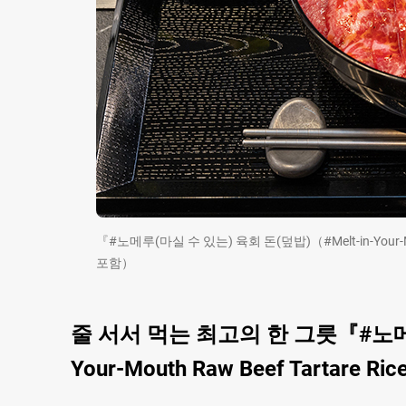
『#노메루(마실 수 있는) 육회 돈(덮밥)（#Melt-in-Your-
포함）
줄 서서 먹는 최고의 한 그릇『#노메루(
Your-Mouth Raw Beef Tartare Ri