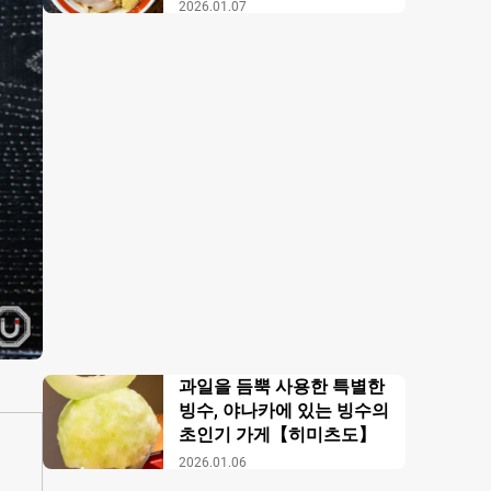
【무사시노 아부라 각카
2026.01.07
이】
과일을 듬뿍 사용한 특별한
빙수, 야나카에 있는 빙수의
초인기 가게【히미츠도】
2026.01.06