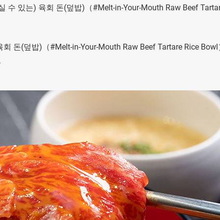
육회 돈(덮밥)（#Melt-in-Your-Mouth Raw Beef Tartar
#Melt-in-Your-Mouth Raw Beef Tartare Rice Bow
.