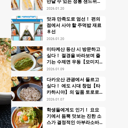
만날 수 있는 정통 샌드위치
【패밀리마트】
2026.01.20
맛과 만족도로 엄선！ 편의
점에서 사야 할 주먹밥 재료
８선
2026.01.20
미타케산 등산 시 방문하고
싶다！ 절경을 바라보며 즐
기는 수제면 우동【모미지
야】
2026.01.09
다카오산 관광에서 들르고
싶다！ 에도 시대 창업【타
카하시야】의 일품 토로로
소바
2026.01.07
학생들에게도 인기！ 요요
기에서 듬뿍 맛보는 진한 소
스가 결정적인 아부라소바