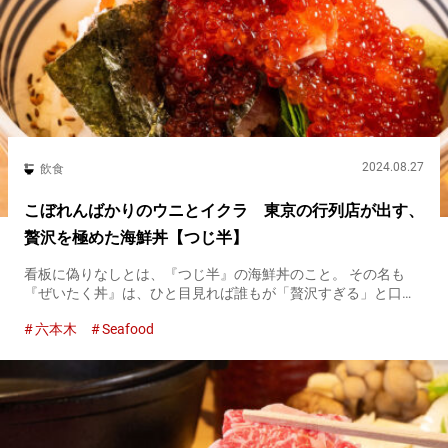
2024.08.27
飲食
こぼれんばかりのウニとイクラ 東京の行列店が出す、
贅沢を極めた海鮮丼【つじ半】
看板に偽りなしとは、『つじ半』の海鮮丼のこと。 その名も
『ぜいたく丼』は、ひと目見れば誰もが「贅沢すぎる」と口を
そろえることでしょう。 『ぜいたく丼（特上）』 ３,６００円
六本木
Seafood
（税込み） 『つじ半』の『ぜいたく丼』は豪華海産物がたっぷ
り 白米の...