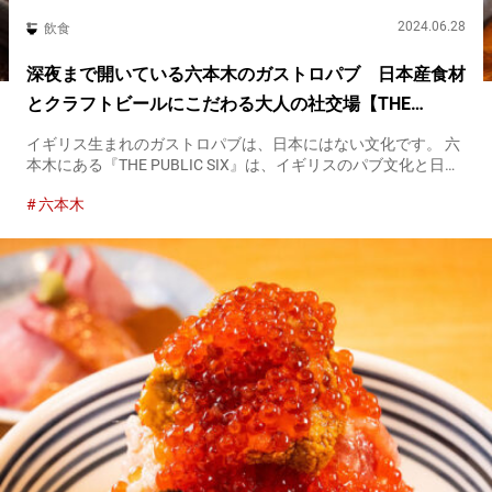
2024.06.28
飲食
深夜まで開いている六本木のガストロパブ 日本産食材
とクラフトビールにこだわる大人の社交場【THE
PUBLIC SIX】
イギリス生まれのガストロパブは、日本にはない文化です。 六
本木にある『THE PUBLIC SIX』は、イギリスのパブ文化と日本
の食文化を融合させたスポット。 料理は日本らしいアレンジが
六本木
加えられたパブの定番メニューを中心に提供されています。...