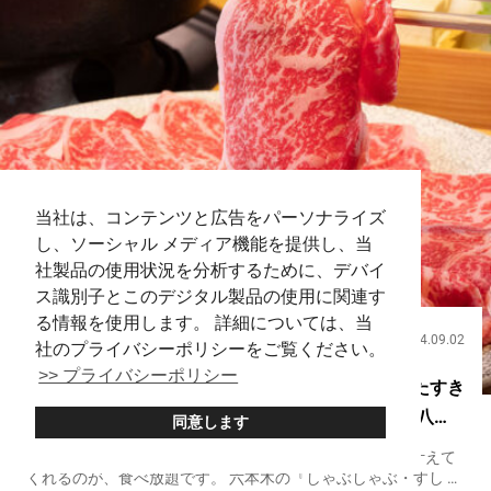
当社は、コンテンツと広告をパーソナライズ
し、ソーシャル メディア機能を提供し、当
社製品の使用状況を分析するために、デバイ
ス識別子とこのデジタル製品の使用に関連す
る情報を使用します。 詳細については、当
2024.09.02
飲食
社のプライバシーポリシーをご覧ください。
>> プライバシーポリシー
六本木のコスパ抜群の食べ放題 食材にこだわったすき
焼き、寿司、天ぷらを堪能【しゃぶしゃぶ・すし 八
同意します
山】
好きなものを、満足のいくまで食べられる贅沢。それを叶えて
くれるのが、食べ放題です。 六本木の『しゃぶしゃぶ・すし 八