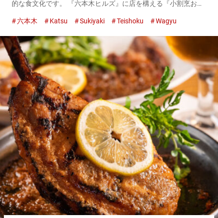
的な食文化です。 『六本木ヒルズ』に店を構える『小割烹おは
し 六本木』は和食の名店。 羽釜でふっくらと炊き上げたご飯
六本木
Katsu
Sukiyaki
Teishoku
Wagyu
と、旬の魚や肉を使ったおかずを提供しています。 『大沼牛と
車麩のすき...