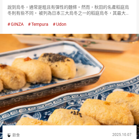
說到烏冬，通常是粗且有彈性的麵條。然而，秋田的名產稻庭烏
冬則有些不同。 被列為日本三大烏冬之一的稻庭烏冬，其最大的
特徵和魅力在於順滑的口感。 其形狀與一般的烏冬不同，較為細
GINZA
Tempura
Udon
長，因此舌觸感良好，順滑的口感尤為突出。 『銀座 佐藤養助
（Ginz…
2025.10.07
飲食