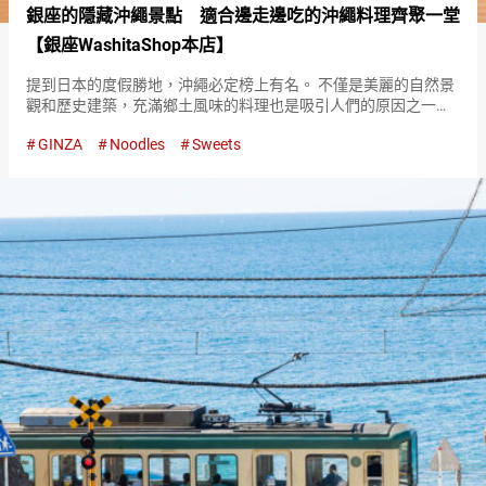
銀座的隱藏沖繩景點 適合邊走邊吃的沖繩料理齊聚一堂
【銀座WashitaShop本店】
提到日本的度假勝地，沖繩必定榜上有名。 不僅是美麗的自然景
觀和歷史建築，充滿鄉土風味的料理也是吸引人們的原因之一。
位於東京有樂町站附近的『銀座WashitaShop本店（Ginza
GINZA
Noodles
Sweets
Washita Shop Honten）』，是一個可以在…