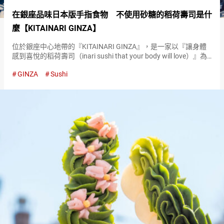
在銀座品味日本版手指食物 不使用砂糖的稻荷壽司是什
麼【KITAINARI GINZA】
位於銀座中心地帶的『KITAINARI GINZA』，是一家以『讓身體
感到喜悅的稻荷壽司（inari sushi that your body will love）』為
概念的稻荷壽司專門店。 店內自豪的是不使用砂糖，而是將日本
GINZA
Sushi
傳統飲料甘酒融…