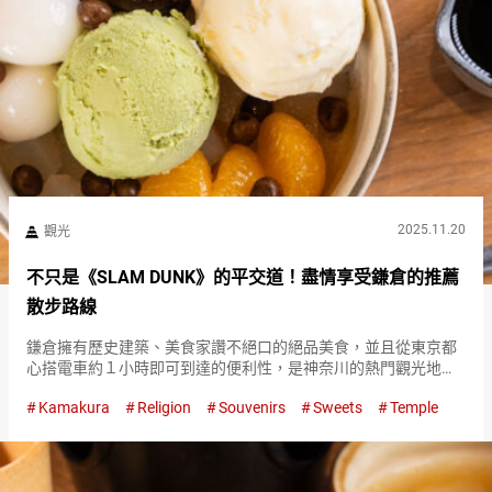
2025.11.20
觀光
不只是《SLAM DUNK》的平交道！盡情享受鎌倉的推薦
散步路線
鎌倉擁有歷史建築、美食家讚不絕口的絕品美食，並且從東京都
心搭電車約１小時即可到達的便利性，是神奈川的熱門觀光地之
一。 經常成為電影、動畫、漫畫的舞台，作品的粉絲觀光客的身
Kamakura
Religion
Souvenirs
Sweets
Temple
影也很顯眼。 特別是動畫《SLAM DUNK》開場場景中出現的鎌
倉高校…