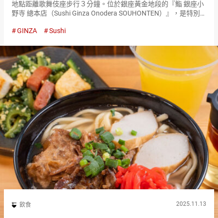
地點距離歌舞伎座步行３分鐘。位於銀座黃金地段的『鮨 銀座小
野寺 總本店（Sushi Ginza Onodera SOUHONTEN）』，是特別
日子必訪的壽司名店。 午餐和晚餐均只提供套餐，紅肉魚、白肉
GINZA
Sushi
魚、海膽、蝦、貝類，當季最美味的海鮮應有…
2025.11.13
飲食