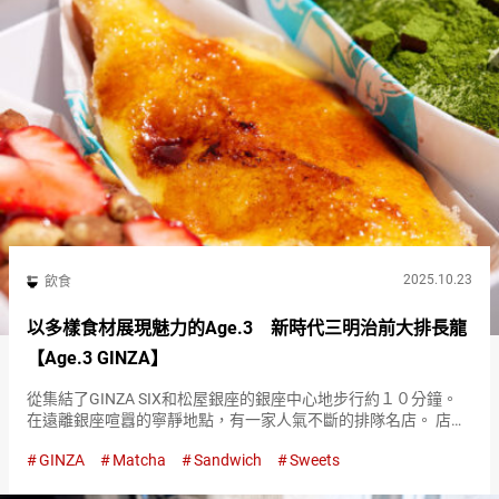
2025.10.23
飲食
以多樣食材展現魅力的Age.3 新時代三明治前大排長龍
【Age.3 GINZA】
從集結了GINZA SIX和松屋銀座的銀座中心地步行約１０分鐘。
在遠離銀座喧囂的寧靜地點，有一家人氣不斷的排隊名店。 店名
是『Age.3 GINZA』。這是一家專門製作炸三明治的店，將炸過
GINZA
Matcha
Sandwich
Sweets
的吐司夾入各種食材。 『宮崎縣炸雞南蠻（Chick…