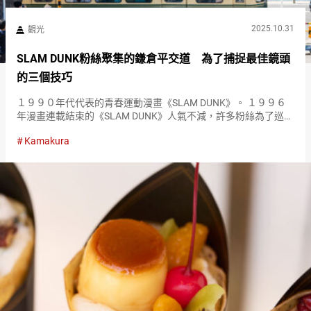
2025.10.31
觀光
SLAM DUNK粉絲聚集的鎌倉平交道 為了捕捉最佳鏡頭
的三個技巧
１９９０年代代表的青春運動漫畫《SLAM DUNK》。 １９９６
年漫畫連載結束的《SLAM DUNK》人氣不減，許多粉絲為了巡訪
故事的舞台和名場景，來到鎌倉。 特別有名的景點就是出現在動
Kamakura
畫片頭影像中的平交道。 主角櫻木花道的背影和通過平交道…