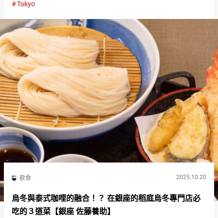
Tokyo
的觀光客中間引起關注。 以東武晴空塔線的曳舟站為最近車站的
水豚咖啡廳…
2025.10.20
飲食
烏冬與泰式咖哩的融合！？ 在銀座的稻庭烏冬專門店必
吃的３道菜【銀座 佐藤養助】