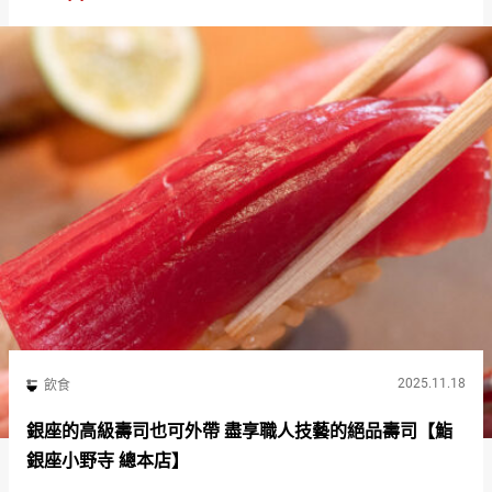
『H…
2025.11.18
飲食
銀座的高級壽司也可外帶 盡享職人技藝的絕品壽司【鮨
銀座小野寺 總本店】