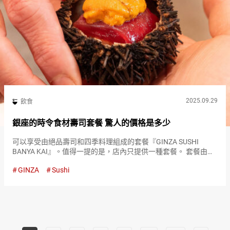
2025.09.29
飲食
銀座的時令食材壽司套餐 驚人的價格是多少
可以享受由絕品壽司和四季料理組成的套餐『GINZA SUSHI
BANYA KAI』。值得一提的是，店內只提供一種套餐。 套餐由包
括主要的壽司在內的總共２０道菜組成，充滿了職人的技術和講
GINZA
Sushi
究。 『GINZA SUSHI BANYA KAI』的…