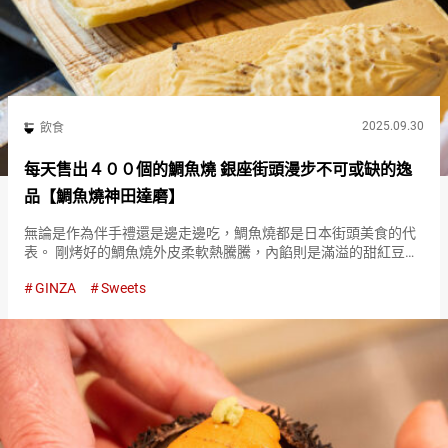
2025.09.30
飲食
每天售出４００個的鯛魚燒 銀座街頭漫步不可或缺的逸
品【鯛魚燒神田達磨】
無論是作為伴手禮還是邊走邊吃，鯛魚燒都是日本街頭美食的代
表。 剛烤好的鯛魚燒外皮柔軟熱騰騰，內餡則是滿溢的甜紅豆
餡。 一口咬下，讓人不禁嘴角上揚，這是幸福的滋味。 『鯛魚燒
GINZA
Sweets
神田達磨（Taiyaki Kanda Daruma）』的鯛魚燒 『鯛…