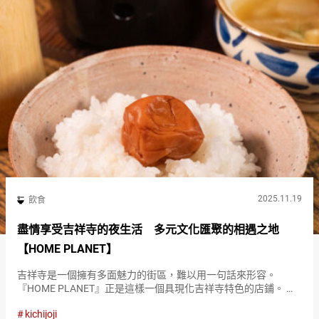
2025.11.19
飲食
盡情享受吉祥寺的夜生活 多元文化匯聚的相遇之地
【HOME PLANET】
吉祥寺是一個擁有多面魅力的街區，難以用一句話來形容。
『HOME PLANET』正是這樣一個具現化吉祥寺特色的店鋪。 它
不僅是一家可以享受包括墨西哥蒸餾酒梅斯卡爾在內的多種酒類
kichijoji
的酒吧，還有DJ活動、客座主廚提供的特製料理等多樣的魅力。