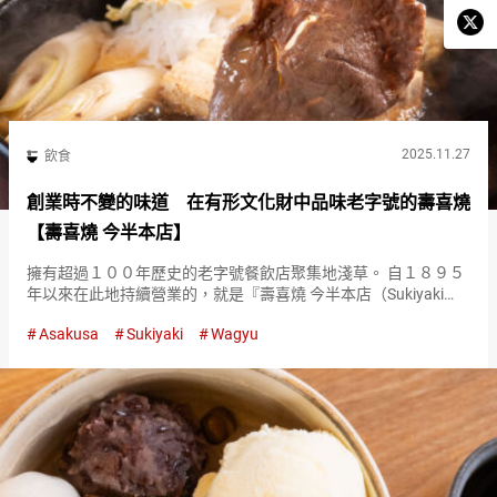
2025.11.27
飲食
創業時不變的味道 在有形文化財中品味老字號的壽喜燒
【壽喜燒 今半本店】
擁有超過１００年歷史的老字號餐飲店聚集地淺草。 自１８９５
年以來在此地持續營業的，就是『壽喜燒 今半本店（Sukiyaki
Imahan Honten）』。 作為壽喜燒專門店的『壽喜燒 今半本店
Asakusa
Sukiyaki
Wagyu
（Sukiyaki Imahan Honten…