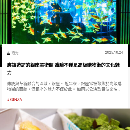
2025.10.24
觀光
應該造訪的銀座美術館 體驗不僅是高級購物街的文化魅
力
傳統與革新融合的區域，銀座。 近年來，銀座常被聚焦於高級購
物街的面貌，但銀座的魅力不僅於此。 如同以公演歌舞伎聞名的
歌舞伎座所代表的，銀座自古以來一直是藝術和文化的中心地。
GINZA
即使在現今，銀座站周邊仍有許多美術館，收藏著包括國寶在內
的具有高度…