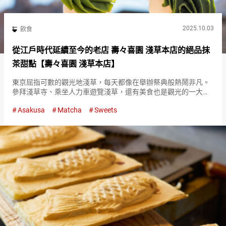
2025.10.03
飲食
從江戶時代延續至今的老店 壽々喜園 淺草本店的絕品抹
茶甜點【壽々喜園 淺草本店】
東京屈指可數的觀光地淺草，每天都像在舉辦祭典般熱鬧非凡。
參拜淺草寺、乘坐人力車遊覽淺草，還有美食也是觀光的一大樂
趣。 其中『壽々喜園 淺草本店（Suzukien Asakusa Honten）』
Asakusa
Matcha
Sweets
是從上午１１點開店前就開始排隊的人氣店。 店…