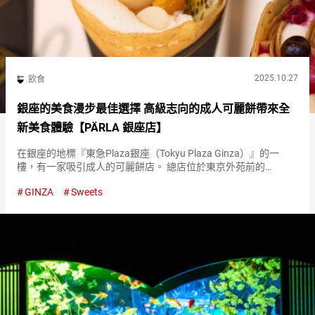
2025.10.27
飲食
銀座的美食漫步最佳選擇 高級志向的成人可麗餅帶來全
新美食體驗【PÄRLA 銀座店】
在銀座的地標『東急Plaza銀座（Tokyu Plaza Ginza）』的一
樓，有一家吸引成人的可麗餅店。 總店位於東京外苑前的
『PÄRLA』銀座店，以大正時代的建築為靈感，設計成復古風
GINZA
Sweets
格。乍看之下像是酒吧，與歷史悠久的銀座街景完美融合，給…