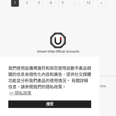
1
2
3
4
5
...
12
»
Umami bites Official Accounts
我們使用設備標識符和與您使用該數字產品相
關的信息來個性化內容和廣告，提供社交媒體
功能並分析我們產品的使用情況。 有關詳細
About Umami bites
Privacy Policy
Terms of Service
信息，請參閱我們的隱私政策。
>> 隱私政策
Company
接受
© Umami bites All Rights Reserved.