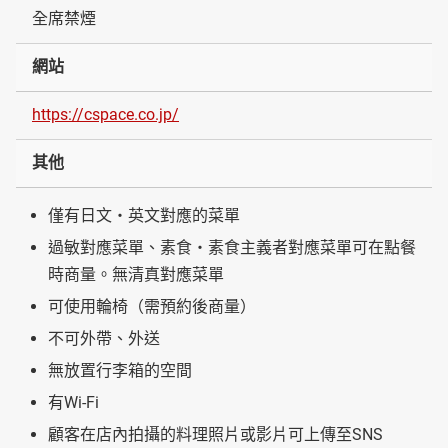
全席禁煙
網站
https://cspace.co.jp/
其他
僅有日文・英文對應的菜單
過敏對應菜單、素食・素食主義者對應菜單可在點餐
時商量。無清真對應菜單
可使用輪椅（需預約後商量）
不可外帶、外送
無放置行李箱的空間
有Wi-Fi
顧客在店內拍攝的料理照片或影片可上傳至SNS