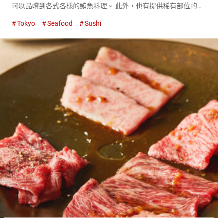
可以品嚐到各式各樣的鮪魚料理。 此外，也有提供稀有部位的店
家，日本確實是享受鮪魚的最佳地點。 了解鮪魚各部位的特徵和
Tokyo
Seafood
Sushi
推薦的食用方法，感受鮪魚的魅力。 鮪魚的種類與當季時期 在日
本常見...