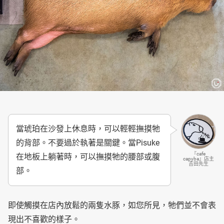
當琥珀在沙發上休息時，可以輕輕撫摸牠
的背部。不要過於執著是關鍵。當Pisuke
『cafe
在地板上躺著時，可以撫摸牠的腰部或腹
capyba』店主
吉田先生
部。
即使觸摸在店內放鬆的兩隻水豚，如您所見，牠們並不會表
現出不喜歡的樣子。