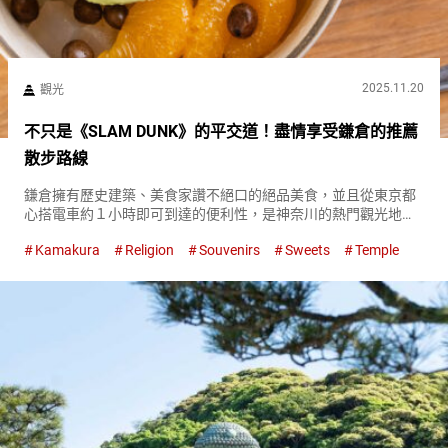
2025.11.20
觀光
不只是《SLAM DUNK》的平交道！盡情享受鎌倉的推薦
散步路線
鎌倉擁有歷史建築、美食家讚不絕口的絕品美食，並且從東京都
心搭電車約１小時即可到達的便利性，是神奈川的熱門觀光地之
一。 經常成為電影、動畫、漫畫的舞台，作品的粉絲觀光客的身
Kamakura
Religion
Souvenirs
Sweets
Temple
影也很顯眼。 特別是動畫《SLAM DUNK》開場場景中出現的鎌
倉高校...