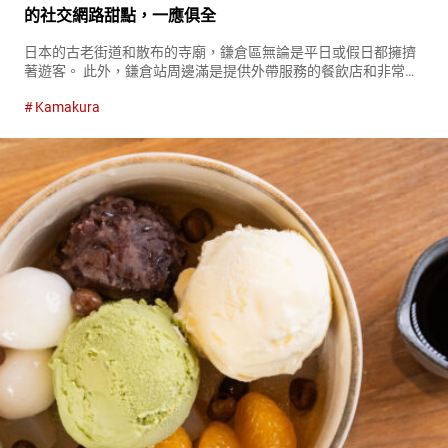
的社交網路甜點，一應俱全
日本的古老街道和散布的寺廟，鎌倉區無論是平日或假日都擁擠
著遊客。 此外，鎌倉站周邊滿是提供外帶服務的餐飲店和非常適
合作為紀念品的糖果專賣店！ 我們將一次性介紹您在鎌倉觀光時
Kamakura
不容錯過的店鋪。 代表鎌倉的熱門點心『鴿子餅（Hato
Sable）...