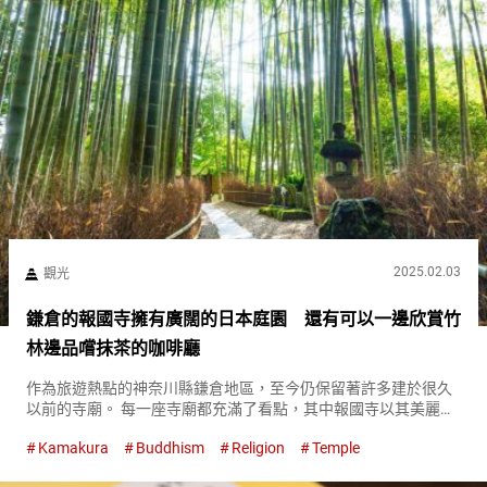
2025.02.03
觀光
鎌倉的報國寺擁有廣闊的日本庭園 還有可以一邊欣賞竹
林邊品嚐抹茶的咖啡廳
作為旅遊熱點的神奈川縣鎌倉地區，至今仍保留著許多建於很久
以前的寺廟。 每一座寺廟都充滿了看點，其中報國寺以其美麗的
竹林而聞名。 享受報國寺日本庭園四季之美 穿過位於報國寺入口
Kamakura
Buddhism
Religion
Temple
的山門，映入眼簾的是被苔蘚覆蓋的美麗日本庭園。 雨後的苔蘚
狀態尤佳...