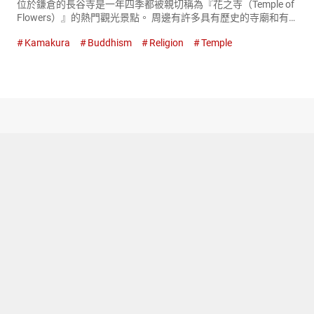
位於鎌倉的長谷寺是一年四季都被親切稱為『花之寺（Temple of
Flowers）』的熱門觀光景點。 周邊有許多具有歷史的寺廟和有
魅力的餐飲店，因此建議一同巡遊。 在充滿自然的長谷寺中身心
Kamakura
Buddhism
Religion
Temple
放鬆 抵達長谷寺時，寫有『長谷寺（Hase Tem...