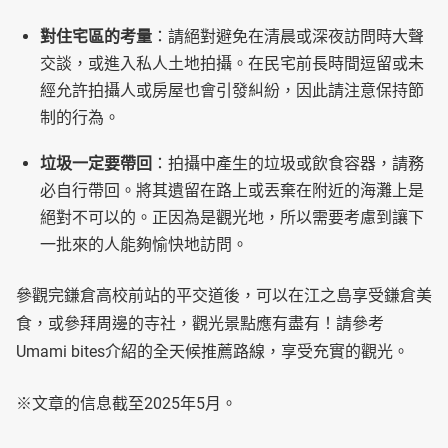
對住宅區的考量
：請絕對避免在清晨或深夜訪問時大聲
交談，或進入私人土地拍攝。在民宅前長時間逗留或未
經允許拍攝人或房屋也會引發糾紛，因此請注意保持節
制的行為。
垃圾一定要帶回
：拍攝中產生的垃圾或飲食容器，請務
必自行帶回。將其遺留在路上或丟棄在附近的海灘上是
絕對不可以的。正因為是觀光地，所以需要考慮到讓下
一批來的人能夠愉快地訪問。
參觀完鎌倉高校前站的平交道後，可以在江之島享受鎌倉美
食，或參拜周邊的寺社，觀光景點應有盡有！請參考
Umami bites介紹的全天候推薦路線，享受充實的觀光。
※文章的信息截至2025年5月。