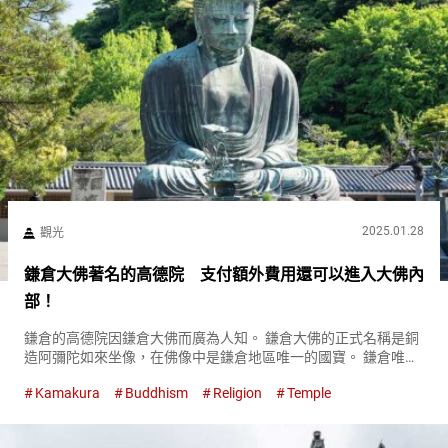
2025.01.28
觀光
鎌倉大佛著名的高德院 支付額外費用還可以進入大佛內
部！
鎌倉的高德院因鎌倉大佛而廣為人知。 鎌倉大佛的正式名稱是銅
造阿彌陀如來坐像，在佛像中是鎌倉地區唯一的國寶。 鎌倉唯一
被指定為國寶的高德院鎌倉大佛 高德院的開門時間和參拜費 高德
Kamakura
Buddhism
Religion
Temple
院於４月至９月閉門時間為１７時３０分，１０月至３月則為１
７時，因...