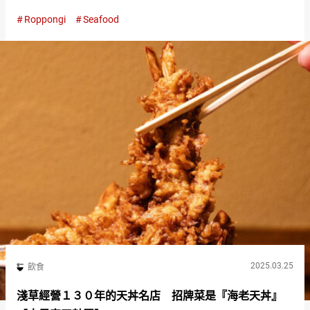
地說「太奢華了」。 『奢華丼（特上）（extravagant rice bowl
Roppongi
Seafood
／Suprem…
2025.03.25
飲食
淺草經營１３０年的天丼名店 招牌菜是『海老天丼』