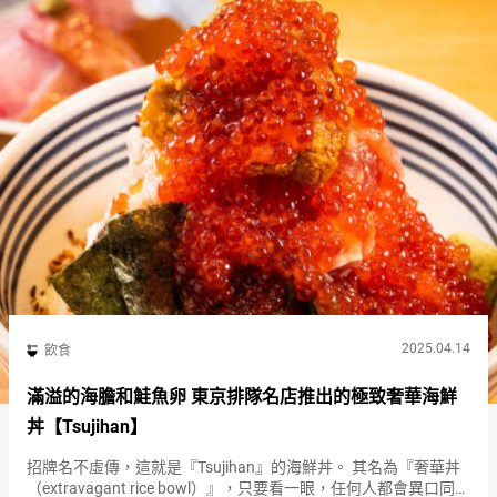
2025.04.14
飲食
滿溢的海膽和鮭魚卵 東京排隊名店推出的極致奢華海鮮
丼【Tsujihan】
招牌名不虛傳，這就是『Tsujihan』的海鮮丼。 其名為『奢華丼
（extravagant rice bowl）』，只要看一眼，任何人都會異口同聲