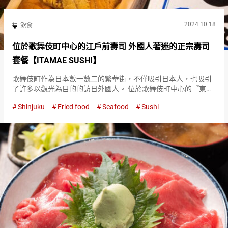
2024.10.18
飲食
位於歌舞伎町中心的江戶前壽司 外國人著迷的正宗壽司
套餐【ITAMAE SUSHI】
歌舞伎町作為日本數一數二的繁華街，不僅吸引日本人，也吸引
了許多以觀光為目的的訪日外國人。 位於歌舞伎町中心的『東京
壽司 ITAMAE SUSH（簡略，ITAMAE SUSHI）（Tokyo Sushi
Shinjuku
Fried food
Seafood
Sushi
ITAMAE SUSHI）』是一家日夜…