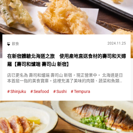
2024.11.25
飲食
在新宿體驗北海道之旅 使用產地直送食材的壽司和天婦
羅【壽司和爐端 壽司山 新宿】
店已更名為 壽司和爐端 壽司山 新宿，現正營業中。 北海道是日
本首屈一指的美食寶庫。這裡充滿了美味的肉類、蔬菜和魚類。
位於新宿的『壽司和爐端 壽司山 新宿（簡略、壽司山）（Sushi
Shinjuku
Seafood
Sushi
Tempura
and Robata Sushiyama Shinju…