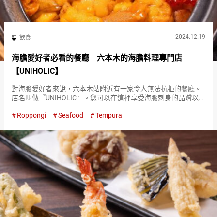
2024.12.19
飲食
海膽愛好者必看的餐廳 六本木的海膽料理專門店
【UNIHOLIC】
對海膽愛好者來說，六本木站附近有一家令人無法抗拒的餐廳。
店名叫做『UNIHOLIC』。您可以在這裡享受海膽刺身的品嚐以及
創意料理，盡情享受海膽的美味時光。 被海膽濃郁風味震撼的
Roppongi
Seafood
Tempura
『海膽與魚卵的豪華土鍋飯（Luxury UNI and sal…