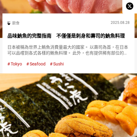
2025.08.28
飲食
品味鮪魚的完整指南 不僅僅是刺身和壽司的鮪魚料理
日本被稱為世界上鮪魚消費量最大的國家。 以壽司為首，在日本
可以品嚐到各式各樣的鮪魚料理。 此外，也有提供稀有部位的店
家，日本確實是享受鮪魚的最佳地點。 了解鮪魚各部位的特徵和
Tokyo
Seafood
Sushi
推薦的食用方法，感受鮪魚的魅力。 鮪魚的種類與當季時期 在日
本常見…