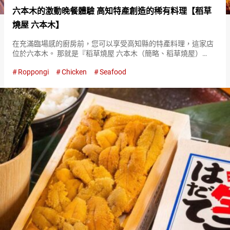
六本木的激動晚餐體驗 高知特產創造的稀有料理【稻草
燒屋 六本木】
在充滿臨場感的廚房前，您可以享受高知縣的特產料理，這家店
位於六本木。 那就是『稻草燒屋 六本木（簡略、稻草燒屋）
（Warayakiya Roppongi）』。主要在首都圈展開了１６家店
Roppongi
Chicken
Seafood
鋪。 『名產 稻草烤鰹魚鹽味炙烤（Lightly gri…