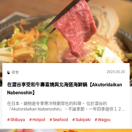
2025.05.20
飲食
在澀谷享受和牛壽喜燒與北海道海鮮鍋【Akutoridaikan
Nabenoshin】
在日本，鍋物是冬季寒冷時期常吃的料理。 位於澀谷的
『Akutoridaikan Nabenoshin』，不論季節，一年四季提供１２
種鍋物。 『國產黑毛和牛壽喜燒（可從兩人份開始點）（Kuroge
Shibuya
Hotpot
Seafood
Sukiyaki
Wagyu
Wagyu Sukiyaki）』（照片為兩人…