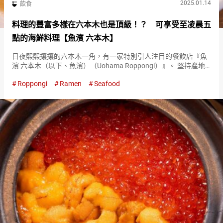
2025.01.14
飲食
料理的豐富多樣在六本木也是頂級！？ 可享受至凌晨五
點的海鮮料理【魚濱 六本木】
日夜熙熙攘攘的六本木一角，有一家特別引人注目的餐飲店『魚
濱 六本木（以下、魚濱）（Uohama Roppongi）』。 堅持產地
直送，提供各式各樣的料理。 料理的多樣性是『魚濱
Roppongi
Ramen
Seafood
（Uohama）』的賣點之一。「無論何時來訪，總有各式各樣的
選擇…