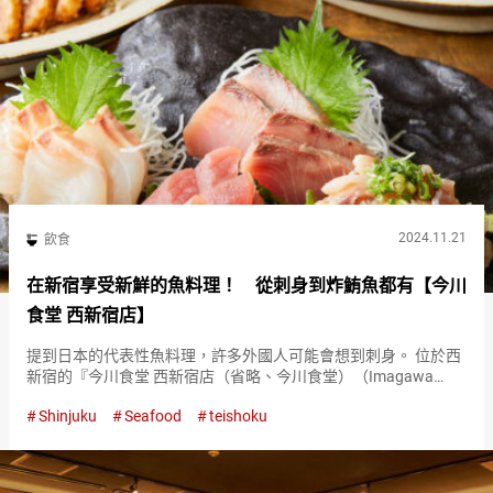
2024.11.21
飲食
在新宿享受新鮮的魚料理！ 從刺身到炸鮪魚都有【今川
食堂 西新宿店】
提到日本的代表性魚料理，許多外國人可能會想到刺身。 位於西
新宿的『今川食堂 西新宿店（省略、今川食堂）（Imagawa
Shokudō Nishi-Shinjuku）』不僅提供刺身，還有炙烤、炸等多種
Shinjuku
Seafood
teishoku
烹飪方式的魚料理。 『今川食堂（Imag…