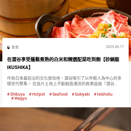
2025.06.17
飲食
在澀谷享受蓬鬆煮熟的白米和精選配菜吃到飽【砂鍋飯
IKUSHIKA】
作為日本最前沿的文化發信地，澀谷吸引了以年輕人為中心的多
樣世代聚集。 在這片土地上不斷創造潮流的商業設施『澀谷
PARCO（Shibuya PARCO）』的地下，就是『砂鍋飯
Shibuya
Hotpot
Seafood
Sukiyaki
teishoku
IKUSHIKA（IKUSHIKA）』的所在地。 這裡是一家對日本…
Wagyu