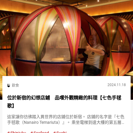
2024.11.18
飲食
位於新宿的幻想店鋪 品嚐外觀精緻的料理【七色手毬
歌】
這家讓你彷彿踏入異世界的店鋪位於新宿。 店鋪的名字是『七色
手毬歌（Nanairo Temariuta）』。 乘坐電梯到達大樓的第五層，
首先映入眼簾的是一個巨大的球體。 『七色手毬歌（Nanairo