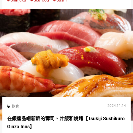
Shinjuku
Seafood
Sushi
Temariuta）』內觀 這個宇宙船般的…
2024.11.14
飲食
在銀座品嚐新鮮的壽司、丼飯和燒烤【Tsukiji Sushikuro
Ginza Inns】