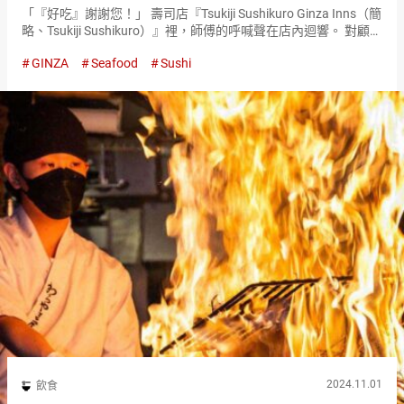
「『好吃』謝謝您！」 壽司店『Tsukiji Sushikuro Ginza Inns（簡
略、Tsukiji Sushikuro）』裡，師傅的呼喊聲在店內迴響。 對顧客
的「很好吃」反饋，師傅會響亮地回應。 銀座INZ店是，橫濱
GINZA
Seafood
Sushi
Joinus店…
2024.11.01
飲食