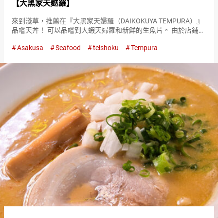
【大黑家天麩羅】
來到淺草，推薦在『大黑家天婦羅（DAIKOKUYA TEMPURA）』
品嚐天丼！ 可以品嚐到大蝦天婦羅和新鮮的生魚片。 由於店鋪位
於淺草名勝淺草寺的附近，參拜後不妨順道一遊。 『海老天丼
Asakusa
Seafood
teishoku
Tempura
（shrimp tempura rice bowl）』…