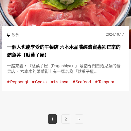
2024.10.17
飲食
一個人也能享受的午餐店 六本木品嚐經濟實惠卻正宗的
鮪魚丼【駄菓子屋】
一般來說，『駄菓子屋（Dagashiya）』是指專門賣給兒童的糖
果店。 六本木的繁華街上有一家名為『駄菓子屋
（Dagashiya）』的大眾酒吧。 「希望成為大人也能享受的地
Roppongi
Gyoza
Izakaya
Seafood
Tempura
方」，這是店主命名『駄菓子屋（Dagashiya）』的初衷。 晚餐
時…
1
2
»