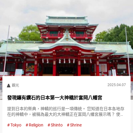
2025.04.07
觀光
發現鑲有鑽石的日本第一大神轎於富岡八幡宮
提到日本的祭典，神轎的巡行是一項傳統。 您知道在日本各地存
在的神轎中，被稱為最大的大神轎正在富岡八幡宮展示嗎？ 使用
鑽石和純金製作的大神轎，擁有令人驚豔的美麗！ 參拜擁有約４
Tokyo
Religion
Shinto
Shrine
００年歷史的富岡八幡宮 富岡八幡宮創建於１６２７年，是供奉
應神天皇…