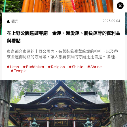
2025.09.04
觀光
在上野公園巡遊寺廟 金運、戀愛運、勝負運等的御利益
與看點
東京都台東區的上野公園內，有著裝飾豪華絢爛的神社，以及帶
來金運御利益的寺廟等，讓人想要參拜的寺廟比比皆是。 各種寺
廟相鄰而立，花上一天時間巡遊也是不錯的選擇。 無論是接觸日
Ueno
Buddhism
Religion
Shinto
Shrine
本的歷史與文化，還是祈求自己的幸運，來訪上野公園時，這些
Temple
一定要參拜的…