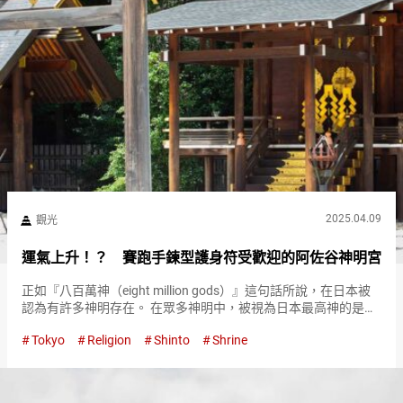
2025.04.09
觀光
運氣上升！？ 賽跑手鍊型護身符受歡迎的阿佐谷神明宮
正如『八百萬神（eight million gods）』這句話所說，在日本被
認為有許多神明存在。 在眾多神明中，被視為日本最高神的是天
照大。 據說在阿佐谷神明宮供奉的神明有消災解厄、結緣、合格
Tokyo
Religion
Shinto
Shrine
祈願等各種靈驗的功效。 供奉最高神『天照大御神（…