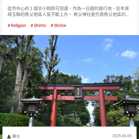
從市中心約１個半小時即可到達，作為一日遊的旅行地，近年來
埼玉縣的秩父地區人氣不斷上升。 秩父神社是代表秩父地區的寺
社之一。 從秩父市中心的交通便利！知知夫國的總鎮守 秩父神社
Religion
Shinto
Shrine
是一座約在２１００年前創建的歷史悠久的神社。 創建當時作為
當地『知…
2025.06.09
觀光