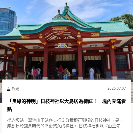
2025.07.07
觀光
「良緣的神明」日枝神社以大鳥居為標誌！ 境內充滿看
點
從赤坂站、溜池山王站各步行３分鐘即可到達的日枝神社，是一
座創建於鎌倉時代的歷史悠久的神社。 日枝神社也以『山王先生
（Sannō-san）』的愛稱而聞名，供奉的主神是大山咋神。 據說