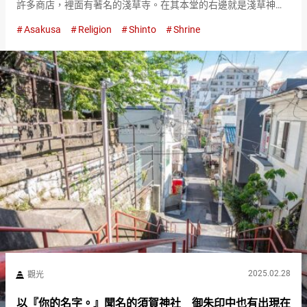
許多商店，裡面有著名的淺草寺。在其本堂的右邊就是淺草神
社。 ３５０年前的歷史至今仍保留的日本重要文化財 到達淺草神
Asakusa
Religion
Shinto
Shrine
社後，首先在鳥居前鞠躬，然後進入境內。 接著，在手水舍洗
手，漱口，淨…
2025.02.28
觀光
以『你的名字。』聞名的須賀神社 御朱印中也有出現在