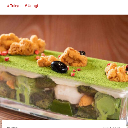
魚 銀座小野寺本店（Makiyaki Unagi Ginza Onodera
Tokyo
Unagi
HONTEN）』。 店內使用的僅是國產鰻魚。即便...