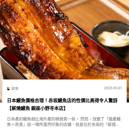
2025.05.01
飲食
日本鰻魚價格合理！赤坂鰻魚店的性價比高得令人驚訝
【薪燒鰻魚 銀座小野寺本店】
日本產的鰻魚相比海外產的稍微貴一些。 然而，改變了「國產鰻
魚＝昂貴」這一理所當然印象的店鋪，就是位於赤坂的『薪燒鰻