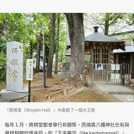
『將棋堂（Shōgidō Hall）』內奉獻了一個大王將
每年１月，將棋堂都會舉行祈願祭，而鴿森八幡神社也有與
將棋相關的護身符，如『王手勝守（ōte kachimamori）』