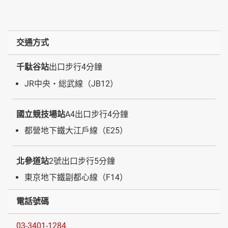
交通方式
千駄谷站
出口步行4分鐘
JR中央・総武線（JB12）
國立競技場站
A4出口步行4分鐘
都營地下鐵大江戶線（E25）
北參道站
2號出口步行5分鐘
東京地下鐵副都心線（F14）
電話號碼
03-3401-1284