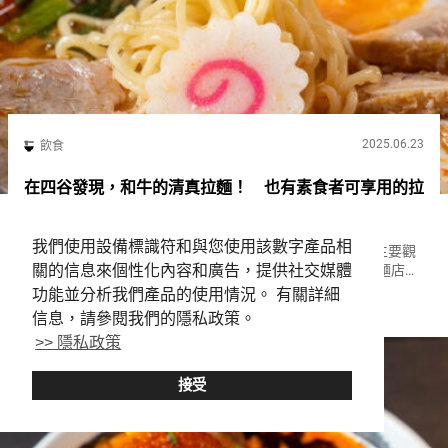
2025.06.23
飲食
在四谷發現，和牛的清真拉麵！ 也有素食者可享用的拉
麵【清真拉麵 新宿亭 四谷店】
我們使用設備標識符和與您使用該數字產品相
四谷是從東京站、新宿站、秋葉原站到銀座站等東京都內主要觀
關的信息來個性化內容和廣告，提供社交媒體
光地都能輕鬆到達的地區。 在這裡，有一家清真認證的拉麵店
『清真拉麵 新宿亭 四谷店（Halal Ramen Shinjukutei
功能並分析我們產品的使用情況。 有關詳細
Tokyo
Halal
Ramen
Wagyu
Yotsuya）』。 『SPICY MISO WAG...
信息，請參閱我們的隱私政策。
>> 隱私政策
接受