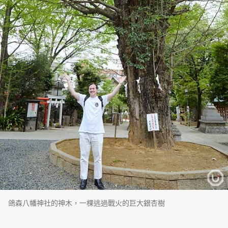
鴿森八幡神社的神木，一棵逃過戰火的巨大銀杏樹