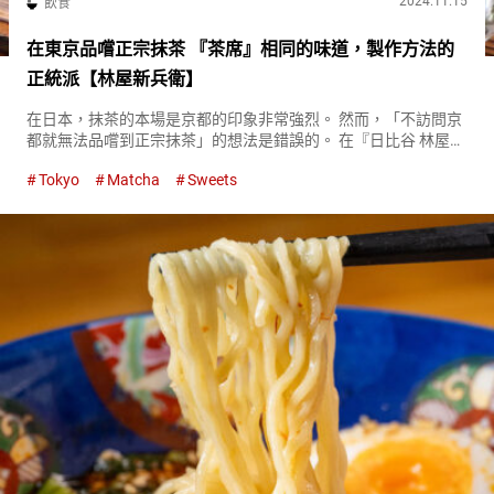
2024.11.15
飲食
在東京品嚐正宗抹茶 『茶席』相同的味道，製作方法的
正統派【林屋新兵衛】
在日本，抹茶的本場是京都的印象非常強烈。 然而，「不訪問京
都就無法品嚐到正宗抹茶」的想法是錯誤的。 在『日比谷 林屋新
兵衛（以下、林屋新兵衛）（Hibiya Hayashiyashinbē）』，即
Tokyo
Matcha
Sweets
使身在東京也能品嚐到正宗的抹茶。 在『林屋新...