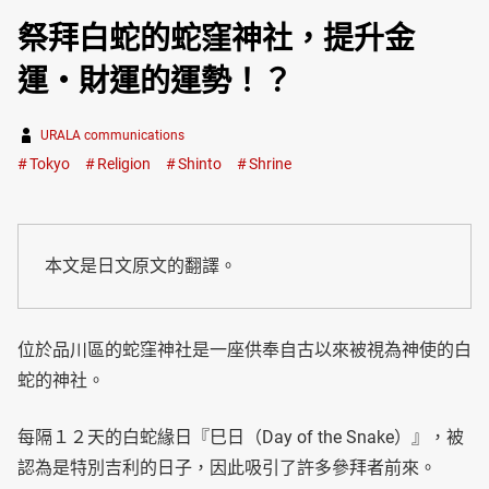
祭拜白蛇的蛇窪神社，提升金
運・財運的運勢！？
URALA communications
Tokyo
Religion
Shinto
Shrine
本文是日文原文的翻譯。
位於品川區的蛇窪神社是一座供奉自古以來被視為神使的白
蛇的神社。
每隔１２天的白蛇緣日『巳日（Day of the Snake）』，被
認為是特別吉利的日子，因此吸引了許多參拜者前來。