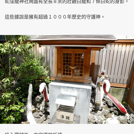
蛇窪龍神社周圍有全長８米的壯觀白龍和７條白蛇的身影。
這些據說是擁有超過１０００年歷史的守護神。