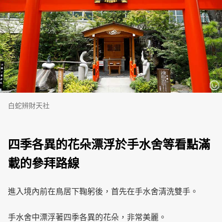
白蛇辨財天社
四季各異的花朵漂浮於手水舍等看點滿
載的參拜路線
進入境內前在鳥居下鞠躬後，首先在手水舍清洗雙手。
手水舍中漂浮著四季各異的花朵，非常美麗。