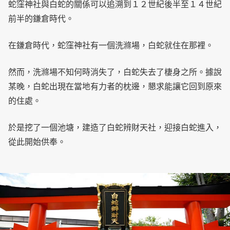
蛇窪神社與白蛇的關係可以追溯到１２世紀後半至１４世紀
前半的鎌倉時代。
在鎌倉時代，蛇窪神社有一個洗滌場，白蛇就住在那裡。
然而，洗滌場不知何時消失了，白蛇失去了棲身之所。據說
某晚，白蛇出現在當地有力者的枕邊，懇求能讓它回到原來
的住處。
於是挖了一個池塘，建造了白蛇辨財天社，迎接白蛇進入，
從此開始供奉。