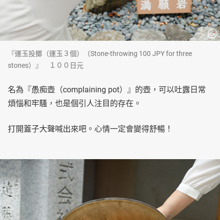
『運玉投擲（運玉３個）（Stone-throwing 100 JPY for three
stones）』 １００日元
名為『愚痴壺（complaining pot）』的壺，可以吐露日常
煩惱和牢騷，也是個引人注目的存在。
打開蓋子大聲喊出來吧。心情一定會變得舒暢！