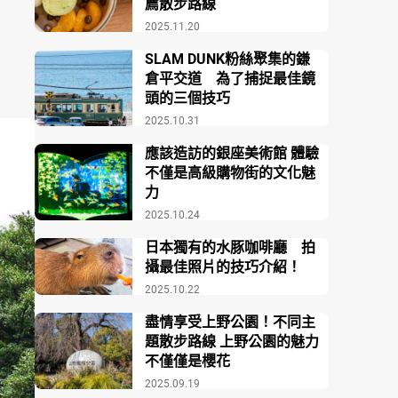
薦散步路線
2025.11.20
SLAM DUNK粉絲聚集的鎌
倉平交道 為了捕捉最佳鏡
頭的三個技巧
2025.10.31
應該造訪的銀座美術館 體驗
不僅是高級購物街的文化魅
力
2025.10.24
日本獨有的水豚咖啡廳 拍
攝最佳照片的技巧介紹！
2025.10.22
盡情享受上野公園！不同主
題散步路線 上野公園的魅力
不僅僅是櫻花
2025.09.19