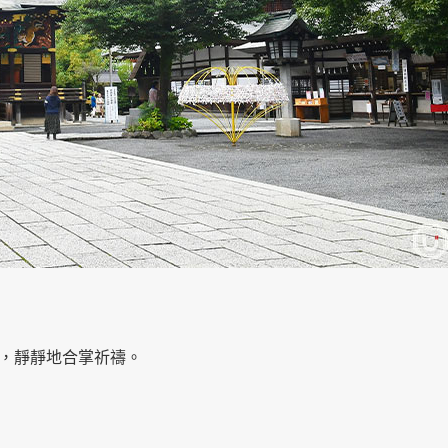
，靜靜地合掌祈禱。