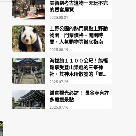
美術到考古遺物一天玩不完
的豐富展覽
2025.08.21
上野公園的熱門景點上野動
物園 門票價格・開園時
間・人氣動物等徹底指南
2025.08.19
海拔約１１００公尺！能輕
鬆享受登山樂趣的三峯神
社，其神木所散發的「靈
氣」非常強大
2025.07.25
鎌倉觀光必訪！ 長谷寺有許
多療癒景點
2025.07.16