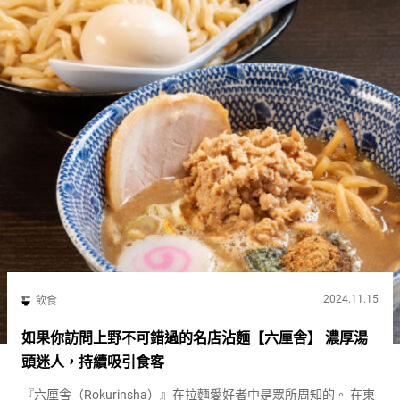
2024.11.15
飲食
如果你訪問上野不可錯過的名店沾麵【六厘舎】 濃厚湯
頭迷人，持續吸引食客
『六厘舎（Rokurinsha）』在拉麵愛好者中是眾所周知的。 在東