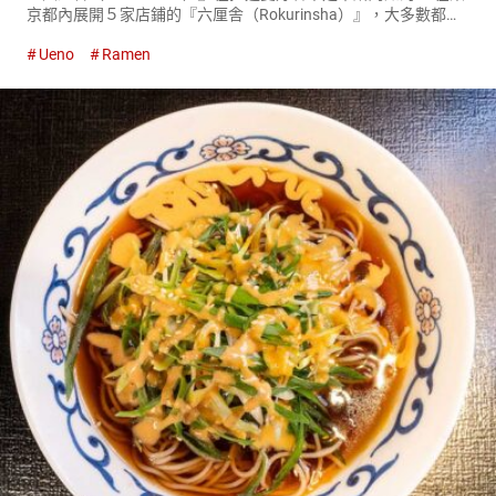
京都內展開５家店鋪的『六厘舎（Rokurinsha）』，大多數都是
排隊名店。 受歡迎的原因是其湯頭，使用豬骨、雞骨等動物性原
Ueno
Ramen
料熬製的濃厚風味。 『特製沾麵（Special ...