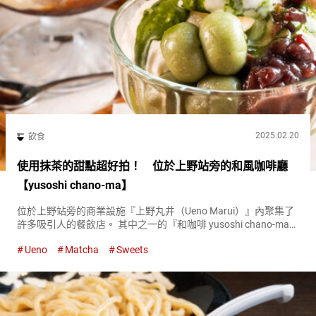
2025.02.20
飲食
使用抹茶的甜點超好拍！ 位於上野站旁的和風咖啡廳
【yusoshi chano-ma】
位於上野站旁的商業設施『上野丸井（Ueno Marui）』內聚集了
許多吸引人的餐飲店。 其中之一的『和咖啡 yusoshi chano-ma
上野（yusoshi chanoma ueno）』提供了使用抹茶和黃豆粉等日
Ueno
Matcha
Sweets
本特有的食材製作的甜點...