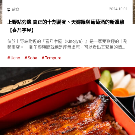
2024.10.01
飲食
上野站旁邊 真正的十割蕎麥、天婦羅與葡萄酒的新體驗
【喜乃字屋】
位於上野站附近的『喜乃字屋（Kinojiya）』是一家受歡迎的十割
蕎麥店。 一到午餐時間就總是座無虛席，可以看出其繁榮的情
況。 受歡迎的原因是可以以合理的價格品嚐到正宗的十割蕎麥。
Ueno
Soba
Tempura
還有許多創意菜單，從標準到獨特的蕎麥都有提供。 帶點辣的
獨...