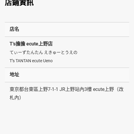
店鋪資訊
店名
T’s擔擔 ecute上野店
てぃーずたんたん えきゅーとうえの
T’s TANTAN ecute Ueno
地址
東京都台東區上野7-1-1 JR上野站內3樓 ecute上野（改
札內）