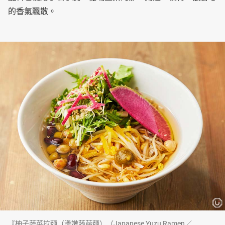
的香氣飄散。
『柚子蔬菜拉麵（滑嫩蒟蒻麵）（Japanese Yuzu Ramen／