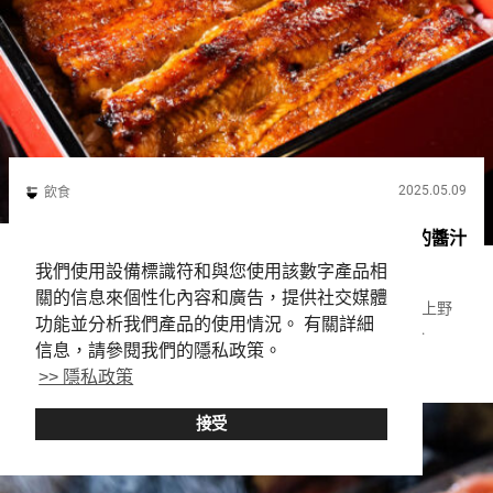
2025.05.09
飲食
深受當地人喜愛的上野鰻魚專門店 創業以來不變的醬汁
絕品【鳗 Kaneichi东上野】
我們使用設備標識符和與您使用該數字產品相
關的信息來個性化內容和廣告，提供社交媒體
『鰻 Kaneichi東上野（Unagi Kaneichi Higashi Ueno）』在上野
功能並分析我們產品的使用情況。 有關詳細
開店是在１９６５年。 此後，與上野街道共同成長的『鰻
信息，請參閱我們的隱私政策。
Kaneichi東上野（Unagi Kaneichi Higashi Ueno）』，是一家以...
Ueno
Unagi
>> 隱私政策
接受