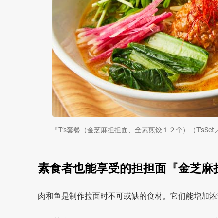
『T’s套餐（金芝麻担担面、全素煎饺１２个）（T’sSet／Gold
素食者也能享受的担担面『金芝麻担担面（G
肉和鱼是制作拉面时不可或缺的食材。它们能增加浓