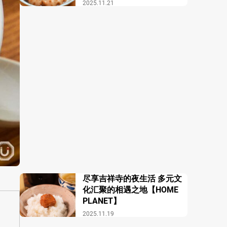
酒馆 COZAKURA】
2025.11.21
尽享吉祥寺的夜生活 多元文
化汇聚的相遇之地【HOME
PLANET】
2025.11.19