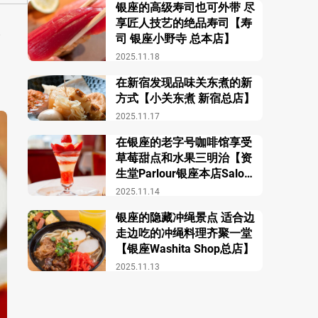
银座的高级寿司也可外带 尽
享匠人技艺的绝品寿司【寿
。
司 银座小野寺 总本店】
2025.11.18
在新宿发现品味关东煮的新
方式【小关东煮 新宿总店】
2025.11.17
在银座的老字号咖啡馆享受
草莓甜点和水果三明治【资
生堂Parlour银座本店Salon
de Café】
2025.11.14
银座的隐藏冲绳景点 适合边
走边吃的冲绳料理齐聚一堂
【银座Washita Shop总店】
2025.11.13