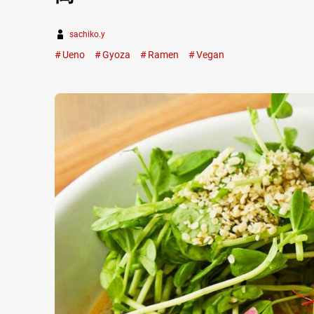
sachiko.y
Ueno
Gyoza
Ramen
Vegan