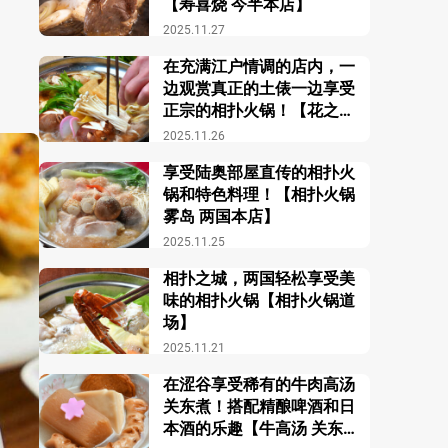
【寿喜烧 今半本店】
2025.11.27
在充满江户情调的店内，一
边观赏真正的土俵一边享受
正宗的相扑火锅！【花之舞
江户东京博物馆前店】
2025.11.26
享受陆奥部屋直传的相扑火
锅和特色料理！【相扑火锅
雾岛 两国本店】
2025.11.25
相扑之城，两国轻松享受美
味的相扑火锅【相扑火锅道
场】
2025.11.21
在涩谷享受稀有的牛肉高汤
关东煮！搭配精酿啤酒和日
本酒的乐趣【牛高汤 关东煮