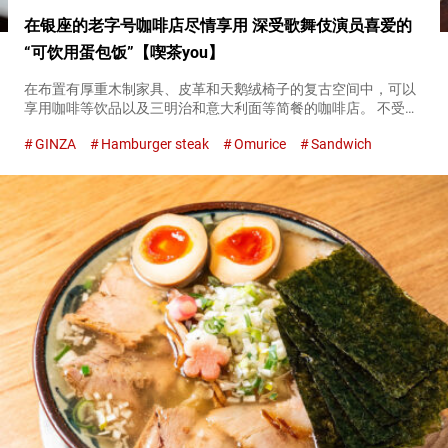
在银座的老字号咖啡店尽情享用 深受歌舞伎演员喜爱的
“可饮用蛋包饭”【喫茶you】
在布置有厚重木制家具、皮革和天鹅绒椅子的复古空间中，可以
享用咖啡等饮品以及三明治和意大利面等简餐的咖啡店。 不受潮
流左右，始终保持古老美好氛围的咖啡店，深受众多人喜爱。 位
GINZA
Hamburger steak
Omurice
Sandwich
于东银座站附近的『喫茶you（Kissa You）』，是一个如同繁
华...