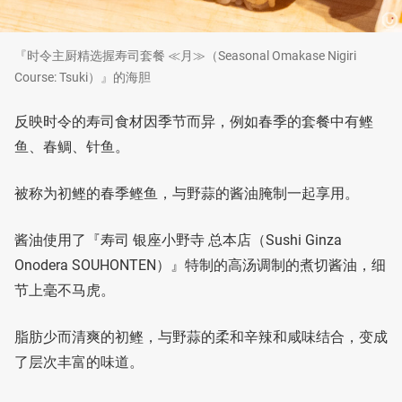
『时令主厨精选握寿司套餐 ≪月≫（Seasonal Omakase Nigiri
Course: Tsuki）』的海胆
反映时令的寿司食材因季节而异，例如春季的套餐中有鲣
鱼、春鲷、针鱼。
被称为初鲣的春季鲣鱼，与野蒜的酱油腌制一起享用。
酱油使用了『寿司 银座小野寺 总本店（Sushi Ginza
Onodera SOUHONTEN）』特制的高汤调制的煮切酱油，细
节上毫不马虎。
脂肪少而清爽的初鲣，与野蒜的柔和辛辣和咸味结合，变成
了层次丰富的味道。