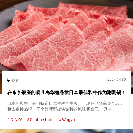
2024.04.30
饮食
在东京银座的鹿儿岛华莲品尝日本最佳和牛作为涮涮锅！
日本的和牛（来自特定日本牛种的牛肉），现在已经享誉全球，
包含各种品牌，每个品牌都提供独特的风味和香气。 其中，一个
极力推荐的品牌是来自鹿儿岛县的“鹿儿岛黑牛”。 这个品牌在评
GINZA
Shabu-shabu
Wagyu
估全国各地的和牛的比赛中获得了日本最佳的称号。其肉质、质
地和大理石...