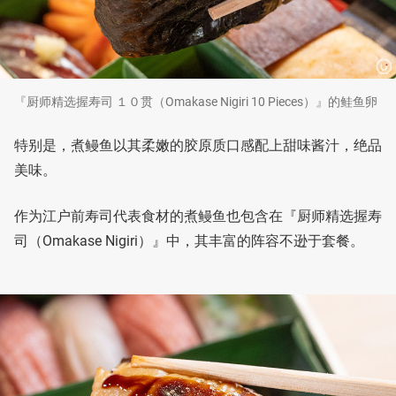
『厨师精选握寿司 １０贯（Omakase Nigiri 10 Pieces）』的鲑鱼卵
特别是，煮鳗鱼以其柔嫩的胶原质口感配上甜味酱汁，绝品
美味。
作为江户前寿司代表食材的煮鳗鱼也包含在『厨师精选握寿
司（Omakase Nigiri）』中，其丰富的阵容不逊于套餐。