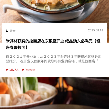
2025.08.18
饮食
米其林获奖的拉面店在东银座开业 绝品汤头必喝完【银
座春酱拉面】
自２０２１年开业后，从２０２３年起连续３年获得米其林必比
登推介。 在开业仅仅数年间就取得伟业的店铺，就是拉面店『春
酱拉面（Haru-chan Ramen）』。 诞生于新桥的『春酱拉面
GINZA
Ramen
（Haru-chan Ramen）』，于２０２４年７月开设...