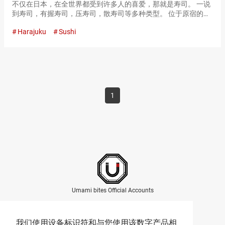
不仅在日本，在全世界都受到许多人的喜爱，那就是寿司。 一说
到寿司，有握寿司，压寿司，散寿司等多种类型。 位于原宿的
『权八 NORI-TEMAKI 原宿（Gonpachi NORI-TEMAKI
Harajuku
Sushi
Harajuku）』是一家可以吃到精心制作的手…
1
Umami bites Official Accounts
我们使用设备标识符和与您使用该数字产品相