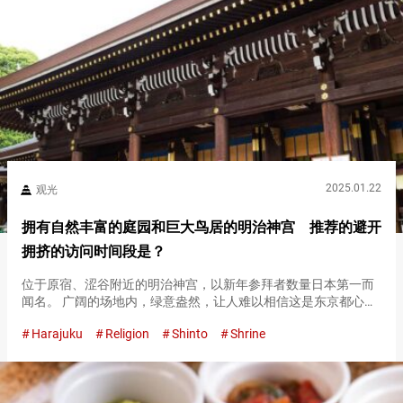
2025.01.22
观光
拥有自然丰富的庭园和巨大鸟居的明治神宫 推荐的避开
拥挤的访问时间段是？
位于原宿、涩谷附近的明治神宫，以新年参拜者数量日本第一而
闻名。 广阔的场地内，绿意盎然，让人难以相信这是东京都心。
围绕本殿，种植了约１０万棵来自全国各地的献木。 明治神宫有
Harajuku
Religion
Shinto
Shrine
很多看点！ 明治神宫内不仅有本殿、庭园，还有餐厅、咖啡馆和
博物馆，看…