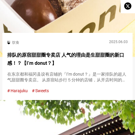
2025.06.03
饮食
排队的原宿甜甜圈专卖店 人气的理由是生甜甜圈的新口
感！？【I’m donut？】
在东京都和福冈县设有店铺的『I’m donut？』是一家排队的超人
气甜甜圈专卖店。 从原宿站步行５分钟的店铺，从开店时间的１
０点前就开始排队。 人气的理由是，与传统甜甜圈不同的口感。
Harajuku
Sweets
Q弹柔软，仿佛在口中融化的新口感，颠覆了人们对甜甜圈的印…