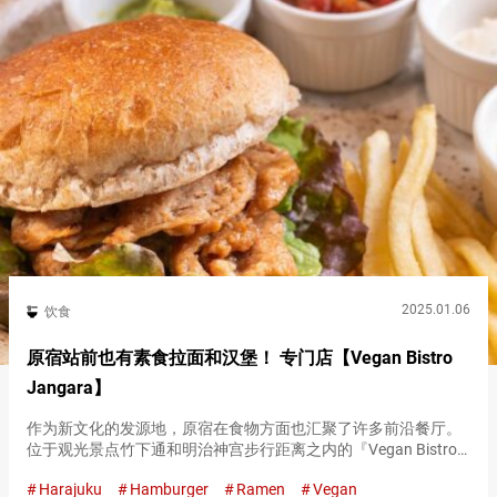
2025.01.06
饮食
原宿站前也有素食拉面和汉堡！ 专门店【Vegan Bistro
Jangara】
作为新文化的发源地，原宿在食物方面也汇聚了许多前沿餐厅。
位于观光景点竹下通和明治神宫步行距离之内的『Vegan Bistro
Jangara』是一家专注于素食的餐厅。 『烤汉堡（Grilled
Harajuku
Hamburger
Ramen
Vegan
Burger）』 １,３５０日元（含税） 在…