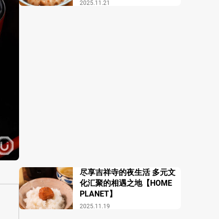
酒馆 COZAKURA】
2025.11.21
尽享吉祥寺的夜生活 多元文
化汇聚的相遇之地【HOME
PLANET】
2025.11.19