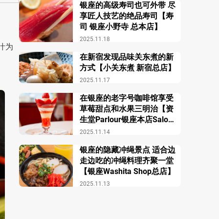
银座的高级寿司也可外带 尽
享匠人技艺的绝品寿司【寿
司 银座小野寺 总本店】
2025.11.18
酱汁为
在新宿发现品味关东煮的新
方式【小关东煮 新宿总店】
2025.11.17
在银座的老字号咖啡馆享受
草莓甜点和水果三明治【资
生堂Parlour银座本店Salon
de Café】
2025.11.14
银座的隐藏冲绳景点 适合边
走边吃的冲绳料理齐聚一堂
【银座Washita Shop总店】
2025.11.13