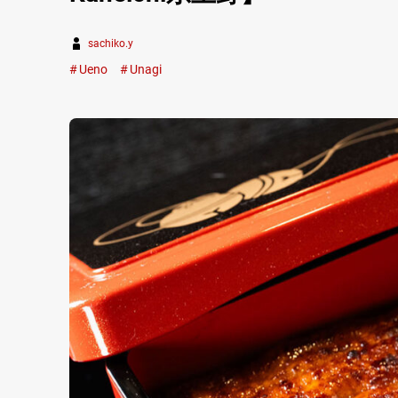
sachiko.y
Ueno
Unagi