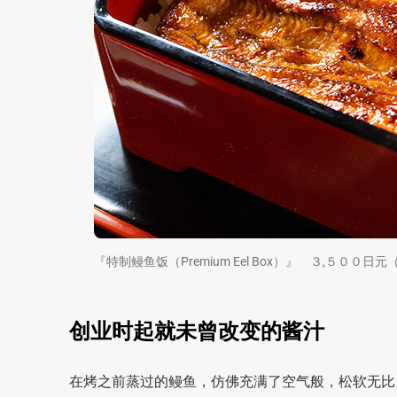
『特制鳗鱼饭（Premium Eel Box）』 ３,５００日
创业时起就未曾改变的酱汁
在烤之前蒸过的鳗鱼，仿佛充满了空气般，松软无比