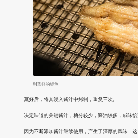
刚蒸好的鳗鱼
蒸好后，将其浸入酱汁中烤制，重复三次。
决定味道的关键酱汁，糖分较少，酱油较多，咸味恰
因为不断添加酱汁继续使用，产生了深厚的风味，这