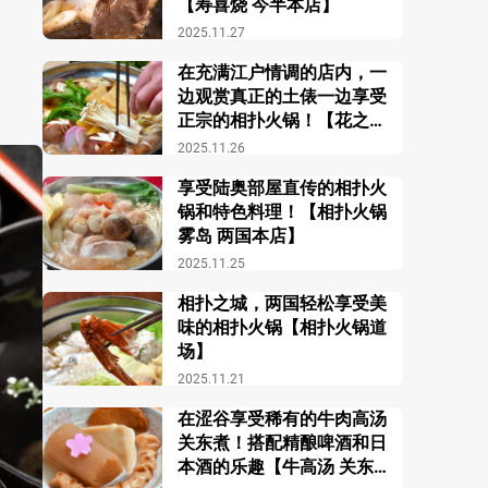
【寿喜烧 今半本店】
2025.11.27
在充满江户情调的店内，一
边观赏真正的土俵一边享受
正宗的相扑火锅！【花之舞
江户东京博物馆前店】
2025.11.26
享受陆奥部屋直传的相扑火
锅和特色料理！【相扑火锅
雾岛 两国本店】
2025.11.25
相扑之城，两国轻松享受美
味的相扑火锅【相扑火锅道
场】
2025.11.21
在涩谷享受稀有的牛肉高汤
关东煮！搭配精酿啤酒和日
本酒的乐趣【牛高汤 关东煮