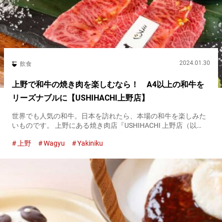
2024.01.30
飲食
上野で和牛の焼き肉を楽しむなら！ A4以上の和牛を
リーズナブルに【USHIHACHI上野店】
世界でも人気の和牛。日本を訪れたら、本場の和牛を楽しみた
いものです。 上野にある焼き肉店『USHIHACHI 上野店（以
下、USHIHACHI）』は、厳選した和牛をリーズナブルに味わえ
上野
Wagyu
Yakiniku
ます。 コースメニューのほか、和牛の盛り合わせや創作メニ...