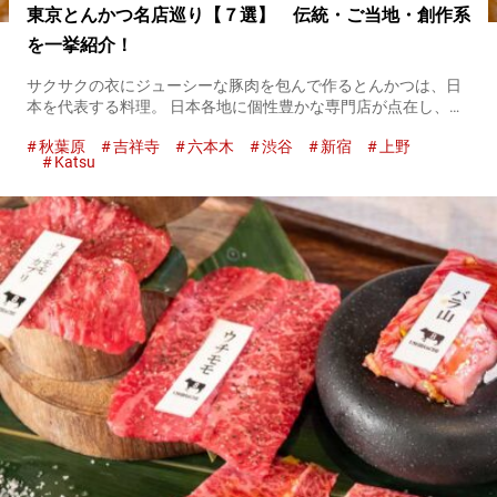
東京とんかつ名店巡り【７選】 伝統・ご当地・創作系
を一挙紹介！
サクサクの衣にジューシーな豚肉を包んで作るとんかつは、日
本を代表する料理。 日本各地に個性豊かな専門店が点在し、海
外でもそのおいしさが注目されています。 とんかつは一見シン
秋葉原
吉祥寺
六本木
渋谷
新宿
上野
プルですが、実は多彩なバリエーションがあります。 地域によ
Katsu
って独自の...