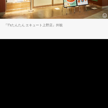
『T’sたんたん エキュート上野店』外観