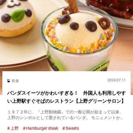
2024.07.11
飲食
パンダスイーツがかわいすぎる！ 外国人も利用しやす
い上野駅すぐそばのレストラン【上野グリーンサロン】
１９７２年に、『上野動物園』での一般公開が始まって以来、
上野のシンボルとして愛されているパンダ。 モニュメントから
料理にいたるまで、上野にあるさまざまな場所でパンダを目撃
上野
Hamburger steak
Sweets
できます。 JR上野駅の公園口を出てすぐの場所にあるレストラ