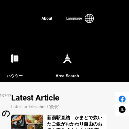
About
Language
ハウツー
Area Search
Latest Article
4-07-17
Latest articles about "飲食"
きの
新宿駅直結 かまどで炊い
たご飯がおかわり自由のお