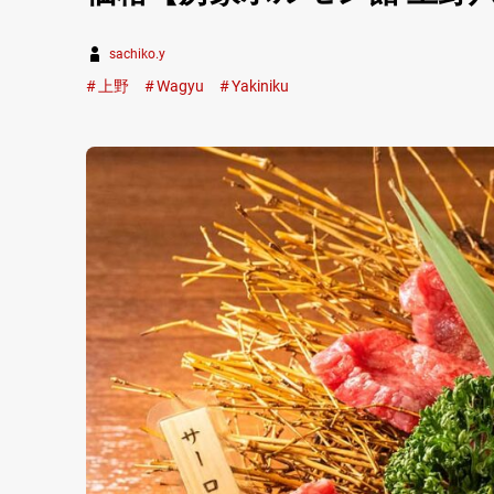
sachiko.y
上野
Wagyu
Yakiniku