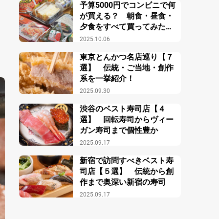
予算5000円でコンビニで何
が買える？ 朝食・昼食・
夕食をすべて買ってみた結
果？
2025.10.06
東京とんかつ名店巡り【７
選】 伝統・ご当地・創作
系を一挙紹介！
2025.09.30
渋谷のベスト寿司店【４
選】 回転寿司からヴィー
ガン寿司まで個性豊か
2025.09.17
新宿で訪問すべきベスト寿
司店【５選】 伝統から創
作まで奥深い新宿の寿司
2025.09.17