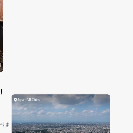
！
かりま