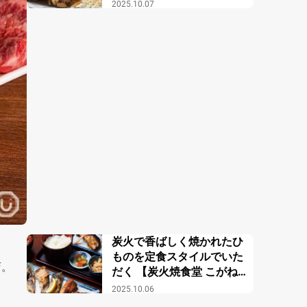
2025.10.07
炭火で香ばしく焼かれたひ
ものを定食スタイルでいた
店。
だく 【炭火焼食堂 こがね
屋】
2025.10.06