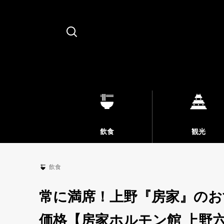
Search
飲食
観光
飲食
常に満席！上野『房家』のお
価格【房家ホルモン館 上野