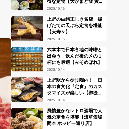
得な定食【大かまど飯 寅福
ルミネ新宿店】
2025.10.16
上野の由緒正しき名店 揚
げたての天ぷら定食を堪能
【天寿々】
2025.10.16
六本木で日本各地の味噌と
出会う 飲んだ後の〆の１
杯にも最適【みそめぼれ】
2025.10.14
上野駅から徒歩圏内！ 日
本の食文化『定食』のカス
タマイズが楽しい【御徒町
小町食堂】
2025.10.14
風情豊かなレトロ酒場で人
気の定食を堪能【浅草酒場
岡本 ホッピー通り店】