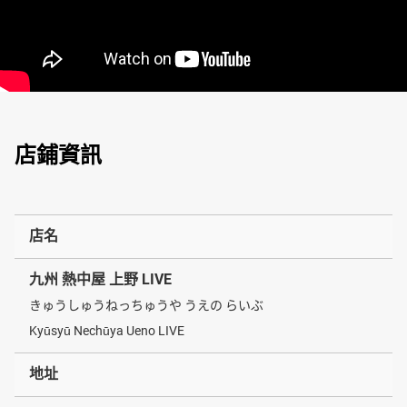
店鋪資訊
店名
九州 熱中屋 上野 LIVE
きゅうしゅうねっちゅうや うえの らいぶ
Kyūsyū Nechūya Ueno LIVE
地址