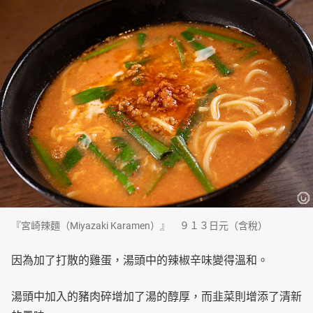
『宮崎辣麵（Miyazaki Karamen）』 ９１３日元（含稅）
因為加了打散的雞蛋，湯頭中的辣椒辛味變得溫和。
湯頭中加入的豬肉碎增加了湯的醇厚，而韭菜則增添了清新