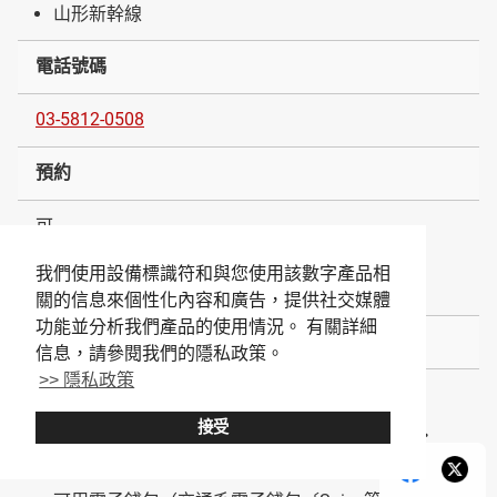
山形新幹線
電話號碼
03-5812-0508
預約
可
※電話、官方網站、Tabelog、Gurunavi、Hot Pepper
我們使用設備標識符和與您使用該數字產品相
Gourmet、google經由、PayPayGourmet可預約
關的信息來個性化內容和廣告，提供社交媒體
功能並分析我們產品的使用情況。 有關詳細
支付方式
信息，請參閱我們的隱私政策。
>> 隱私政策
現金
接受
可用卡（American Express・Diners・Disocver・
JCB・Master・VISA・銀聯）