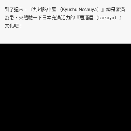
到了週末，『九州熱中屋 （Kyushu Nechuya）』總是客滿
為患，來體驗一下日本充滿活力的『居酒屋（Izakaya）』
文化吧！