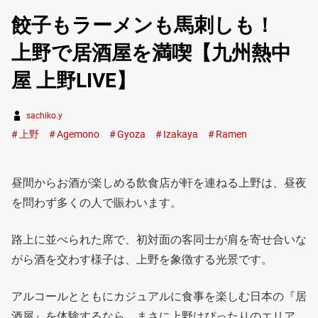
餃子もラーメンも馬刺しも！
上野で居酒屋を満喫【九州熱中
屋 上野LIVE】
sachiko.y
上野
Agemono
Gyoza
Izakaya
Ramen
昼間からお酒が楽しめる飲食店が軒を連ねる上野は、昼夜
を問わず多くの人で賑わいます。
路上に並べられた席で、初対面の客同士が肩を寄せ合いな
がら酒を交わす様子は、上野を象徴する光景です。
アルコールとともにカジュアルに食事を楽しむ日本の『居
酒屋』を体験するなら、まさに上野はぴったりのエリア。