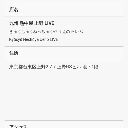
店名
九州 熱中屋 上野 LIVE
きゅうしゅうねっちゅうや うえの らいぶ
Kyūsyū Nechūya Ueno LIVE
住所
東京都台東区上野2-7-7 上野HSビル 地下1階
アクセス