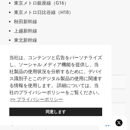
東京メトロ銀座線（G16）
東京メトロ日比谷線（H18）
秋田新幹線
上越新幹線
東北新幹線
北陸新幹線
当社は、コンテンツと広告をパーソナライズ
北海道新幹線
し、ソーシャル メディア機能を提供し、当
山形新幹線
社製品の使用状況を分析するために、デバイ
ス識別子とこのデジタル製品の使用に関連す
電話番号
る情報を使用します。 詳細については、当
社のプライバシーポリシーをご覧ください。
03-5812-0508
>> プライバシーポリシー
予約
同意します
可