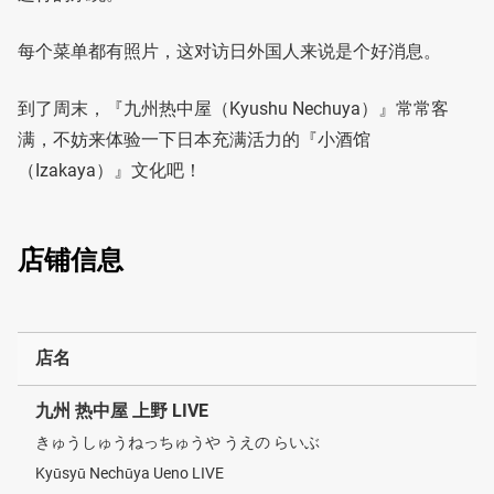
每个菜单都有照片，这对访日外国人来说是个好消息。
到了周末，『九州热中屋（Kyushu Nechuya）』常常客
满，不妨来体验一下日本充满活力的『小酒馆
（Izakaya）』文化吧！
店铺信息
店名
九州 热中屋 上野 LIVE
きゅうしゅうねっちゅうや うえの らいぶ
Kyūsyū Nechūya Ueno LIVE