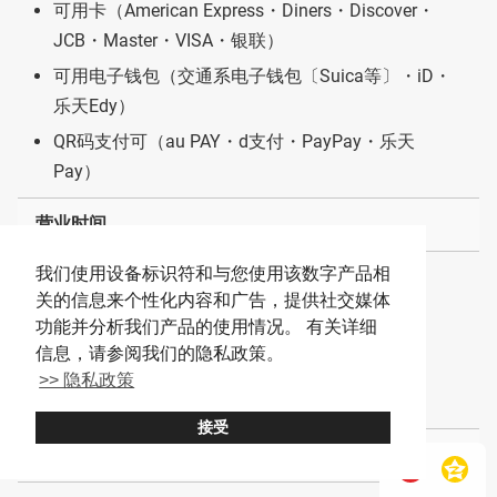
可用卡（American Express・Diners・Discover・
JCB・Master・VISA・银联）
可用电子钱包（交通系电子钱包〔Suica等〕・iD・
乐天Edy）
QR码支付可（au PAY・d支付・PayPay・乐天
Pay）
营业时间
我们使用设备标识符和与您使用该数字产品相
周一至周四 16:00～23:15 (LO)
关的信息来个性化内容和广告，提供社交媒体
周五及节假日前一天 16:00～次日4:00 (LO)
功能并分析我们产品的使用情况。 有关详细
周六 12:00次日4:00 (LO)
信息，请参阅我们的隐私政策。
周日 12:00～23:00（LO）
>> 隐私政策
节假日 16:00～23:00 (LO)
接受
休息日