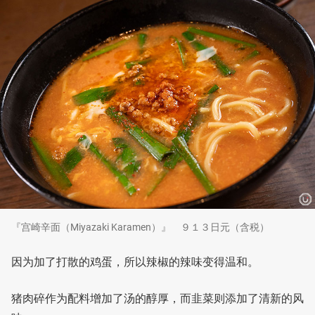
『宫崎辛面（Miyazaki Karamen）』 ９１３日元（含税）
因为加了打散的鸡蛋，所以辣椒的辣味变得温和。
猪肉碎作为配料增加了汤的醇厚，而韭菜则添加了清新的风