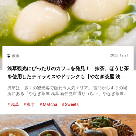
2023.12.21
飲食
浅草観光にぴったりのカフェを発見！ 抹茶、ほうじ茶
を使用したティラミスやドリンクも【やなぎ茶屋 浅
草】
浅草は、多くの観光客で賑わう人気エリア。 雷門からすぐの場
所にある『やなぎ茶屋 浅草 新仲見世通り（以下、やなぎ茶屋
浅草）』は、観光客にこそおすすめしたいお店です。 ここで楽
浅草
東京
Matcha
Sweets
しめるのは、抹茶を使用したスイーツやドリンク。テイクアウ
トも可能...