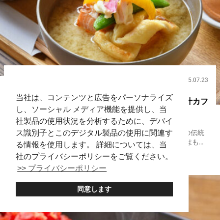
2025.07.23
飲食
当社は、コンテンツと広告をパーソナライズ
東京で和食の原点、味噌の魅力を再発見！【みそ汁カフ
し、ソーシャル メディア機能を提供し、当
ェ味苑】
社製品の使用状況を分析するために、デバイ
ス識別子とこのデジタル製品の使用に関連す
味噌は、大豆と米を主原料とし、発酵させて作る、日本の伝統
的な調味料です。 １０００年以上の歴史を持ち、味噌汁はもち
る情報を使用します。 詳細については、当
ろん、煮物や鍋、焼き料理にも使われ、日本の食文化に深く根
社のプライバシーポリシーをご覧ください。
東京
Onigiri
付いています。 そんな日本の味噌文化を見て、食べて、味わう
>> プライバシーポリシー
ことができる...
同意します