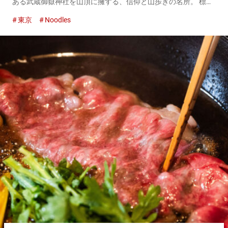
ある武蔵御嶽神社を山頂に擁する、信仰と山歩きの名所。 標高
９２９mの山頂へと続く参道には、宿坊や土産物店が軒を連
東京
Noodles
ね、多くの登山者や観光客で賑わいます。 その一角にある『紅
葉屋』は、創業...