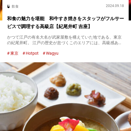
2024.09.18
飲食
和食の魅力を堪能 和牛すき焼きをスタッフがフルサー
ビスで調理する高級店【紀尾井町 吉座】
かつて江戸の有名大名が武家屋敷を構えていた地である、東京
の紀尾井町。 江戸の歴史が息づくこのエリアには、高級感あふ
れる和食の名店が軒を連ねます。 そんな紀尾井町エリアの中か
東京
Hotpot
Wagyu
ら紹介したいのが『紀尾井町 吉座』。 四季折々の食材からなる
会席は、...