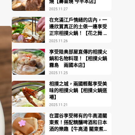
燒【壽喜燒 今半本店】
2025.11.27
在充滿江戶情緒的店內，一
邊欣賞真正的土俵一邊享受
正宗相撲火鍋！【花之舞 江
戶東京博物館前店】
2025.11.26
享受陸奥部屋直傳的相撲火
鍋和名物料理！【相撲火鍋
霧島 兩國本店】
2025.11.25
相撲之城，兩國輕鬆享受美
味的相撲火鍋【相撲火鍋道
場】
2025.11.21
在澀谷享受稀有的牛高湯關
東煮！搭配精釀啤酒和日本
酒的樂趣【牛高湯 關東煮酒