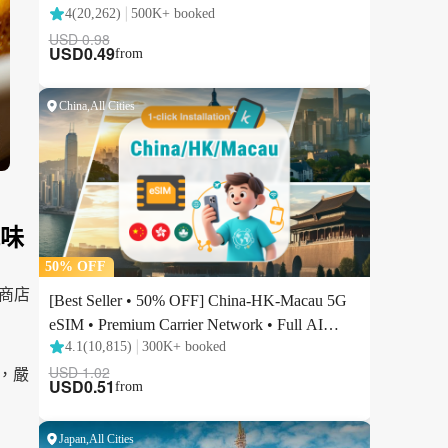
風味
商店
主，嚴