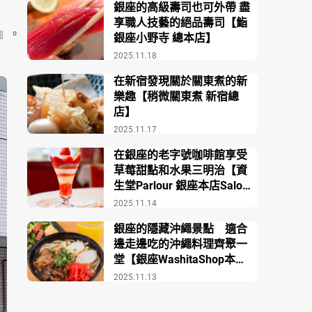
銀座的高級壽司也可外帶 盡
享職人技藝的絕品壽司【鮨
）』。
銀座小野寺 總本店】
2025.11.18
在新宿發現關於關東煮的新
樂趣【稍微關東煮 新宿總
店】
2025.11.17
在銀座的老字號咖啡館享受
草莓甜點和水果三明治【資
生堂Parlour 銀座本店Salon
de Café】
2025.11.14
銀座的隱藏沖繩景點 適合
邊走邊吃的沖繩料理齊聚一
堂【銀座WashitaShop本
店】
2025.11.13