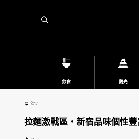
Search
飲食
觀光
飲食
拉麵激戰區・新宿品味個性豐