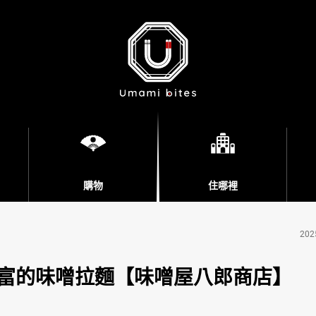
購物
住哪裡
202
富的味噌拉麵【味噌屋八郎商店】