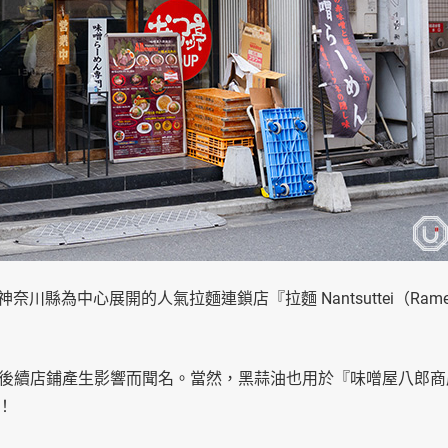
由以神奈川縣為中心展開的人氣拉麵連鎖店『拉麵 Nantsuttei（Ram
後續店鋪產生影響而聞名。當然，黑蒜油也用於『味噌屋八郎商
嚐！