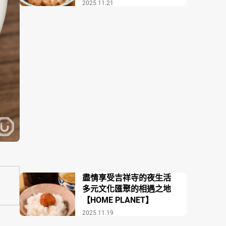
場COZAKURA】
2025.11.21
盡情享受吉祥寺的夜生活
多元文化匯聚的相遇之地
【HOME PLANET】
2025.11.19