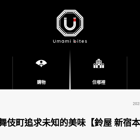
購物
住哪裡
202
舞伎町追求未知的美味【鈴屋 新宿