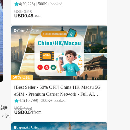
、蒜味
）』，這