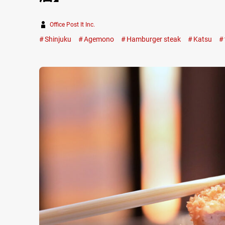
Office Post It Inc.
Shinjuku
Agemono
Hamburger steak
Katsu