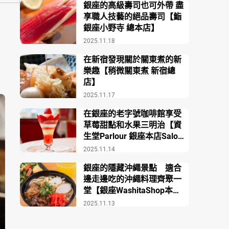
銀座的高級壽司也可外帶 盡
享職人技藝的絕品壽司【鮨
銀座小野寺 總本店】
2025.11.18
在新宿發現關於關東煮的新
樂趣【稍微關東煮 新宿總
店】
2025.11.17
在銀座的老字號咖啡館享受
草莓甜點和水果三明治【資
生堂Parlour 銀座本店Salon
de Café】
2025.11.14
銀座的隱藏沖繩景點 適合
邊走邊吃的沖繩料理齊聚一
堂【銀座WashitaShop本
店】
2025.11.13