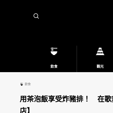
Search
飲食
觀光
飲食
用茶泡飯享受炸豬排！ 在歌
店】