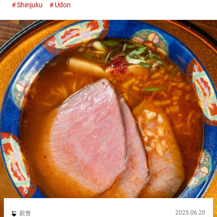
Shinjuku
Udon
Udon）』，提供著注重湯頭和麵條口感的...
2025.06.20
飲食