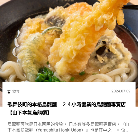
2024.07.09
飲食
歌舞伎町的本格烏龍麵 ２４小時營業的烏龍麵專賣店
【山下本氣烏龍麵】
烏龍麵可說是日本國民的食物。 日本有許多烏龍麵專賣店，『山
下本氣烏龍麵（Yamashita Honki Udon）』也是其中之一。 位於
新宿歌舞伎町的『山下本氣烏龍麵（Yamashita Honki