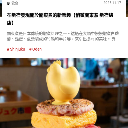
2025.11.17
飲食
在新宿發現關於關東煮的新樂趣【稍微關東煮 新宿總
店】
關東煮是日本傳統的燉煮料理之一。透過在大鍋中慢慢燉煮白蘿
蔔、雞蛋、魚漿製成的竹輪和半片等，來引出食材的美味。 外觀
雖然簡單，但從高湯的深邃味道和食材的組合中，可以感受到日
Shinjuku
Oden
本飲食文化的深度，是一道絕品。 在東京，從世代相傳守護傳統
味道的老字號...