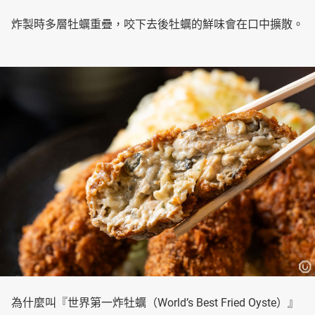
炸製時多層牡蠣重疊，咬下去後牡蠣的鮮味會在口中擴散。
為什麼叫『世界第一炸牡蠣（World’s Best Fried Oyste）』