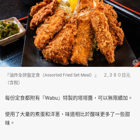
『油炸全拼盤定食（Assorted Fried Set Meal）』 ２,３８０日元
（含稅）
每份定食都附有『Wabu』特製的塔塔醬，可以無限續加。
使用了大量的煮蛋和洋蔥，味道相比於酸味更多了一些甜
味。