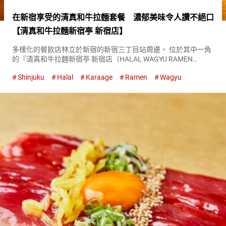
在新宿享受的清真和牛拉麵套餐 濃郁美味令人讚不絕口
【清真和牛拉麵新宿亭 新宿店】
多樣化的餐飲店林立於新宿的新宿三丁目站周邊。 位於其中一角
的『清真和牛拉麵新宿亭 新宿店（HALAL WAGYU RAMEN
SHINJUKU-TEI TOKYO SHINJUKU）』，是一家吸引眾多外國人
Shinjuku
Halal
Karaage
Ramen
Wagyu
的拉麵店。 來訪的顧客們的目標是使...