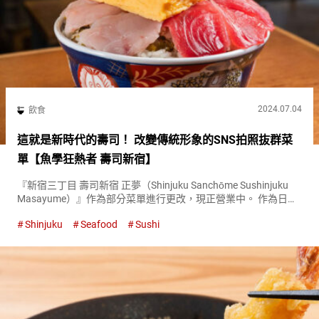
2024.07.04
飲食
這就是新時代的壽司！ 改變傳統形象的SNS拍照抜群菜
單【魚學狂熱者 壽司新宿】
『新宿三丁目 壽司新宿 正夢（Shinjuku Sanchōme Sushinjuku
Masayume）』作為部分菜單進行更改，現正營業中。 作為日本
食物的代表，壽司長年來在外國遊客中享有高度人氣。 到了２０
Shinjuku
Seafood
Sushi
２３年，一種改寫傳統形象的新時...