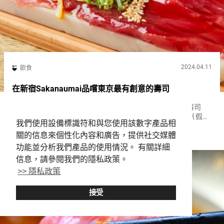
2024.04.11
飲食
在新宿Sakanaumai品嚐東京最有創意的壽司
自２０２１年左右起，日本年輕人中出現了一股『片假名壽司
（Katakana Sushi）』的流行趨勢。 這一術語指的是使用片假名
我們使用設備標識符和與您使用該數字產品相
（日語的一種表音文字，常用於招牌上的華麗吸引）來書寫名稱
Shinjuku
Izakaya
Seafood
Sushi
關的信息來個性化內容和廣告，提供社交媒體
的壽司餐廳。這些餐廳以其創新菜單著稱，偏離了傳統壽司，同
時...
功能並分析我們產品的使用情況。 有關詳細
信息，請參閱我們的隱私政策。
>> 隱私政策
接受