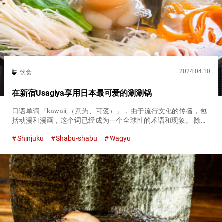
2024.04.10
饮食
在新宿Usagiya享用日本最可爱的涮涮锅
日语单词『kawaii,（意为、可爱）』，由于流行文化的传播，包
括动漫和漫画，这个词已经成为一个全球性的术语和现象。 除此
之外，如今你也可以在日本料理中看到『kawaii（意为、可
Shinjuku
Shabu-shabu
Wagyu
爱）』的影响。 位于新宿的『涮涮锅本铺新宿Usagiya（以...