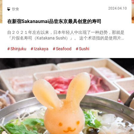
2024.04.10
饮食
在新宿Sakanaumai品尝东京最具创意的寿司
自２０２１年左右以来，日本年轻人中出现了一种趋势，那就是
『片假名寿司（Katakana Sushi）』。 这个术语指的是使用片假
名（日语的一种表音字母，常用于招牌上的醒目效果）来书写其
Shinjuku
Izakaya
Seafood
Sushi
名称的寿司餐厅。这些餐厅以其创意菜单而闻名，这些菜单偏
离...