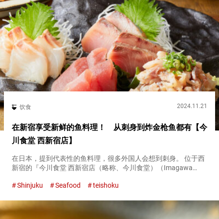
2024.11.21
饮食
在新宿享受新鲜的鱼料理！ 从刺身到炸金枪鱼都有【今
川食堂 西新宿店】
在日本，提到代表性的鱼料理，很多外国人会想到刺身。 位于西
新宿的『今川食堂 西新宿店（略称、今川食堂）（Imagawa
Shokudō Nishi-Shinjuku）』不仅提供刺身，还有烤的、炸的等多
Shinjuku
Seafood
teishoku
种烹饪方式的鱼料理。 『今川食堂（Ima...