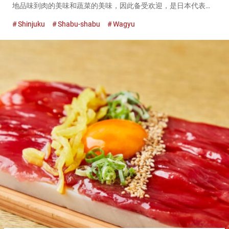
地品味到肉的美味和蔬菜的美味，因此备受欢迎，是日本代表性
的火锅料理之一。 『金之高汤涮锅八马 新宿总店（Kin no Dashi
Shinjuku
Shabu-shabu
Wagyu
Shabu Hachiuma Shinjuku Ma...