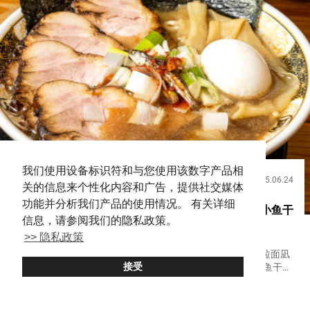
我们使用设备标识符和与您使用该数字产品相
2025.06.24
饮食
关的信息来个性化内容和广告，提供社交媒体
功能并分析我们产品的使用情况。 有关详细
在新宿的深度景点体验令人难忘的拉面【超厉害的小鱼干
信息，请参阅我们的隐私政策。
拉面凪 新宿黄金街本馆】
>> 隐私政策
日益进化的拉面是现代日本饮食文化的代表美食之一。 『拉面凪
接受
（Ramen Nagi）』在细分化的口味中，掀起全国煮干（小鱼干）
拉面热潮并确立为一个类别。 浓厚的煮干鱼美味浓缩的汤和风味
Shinjuku
Ramen
丰富的面条 截至２０２４年１１月，目前在日本国内有几家分
店...