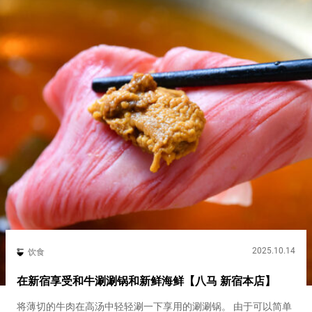
2025.10.14
饮食
在新宿享受和牛涮涮锅和新鲜海鲜【八马 新宿本店】
将薄切的牛肉在高汤中轻轻涮一下享用的涮涮锅。 由于可以简单