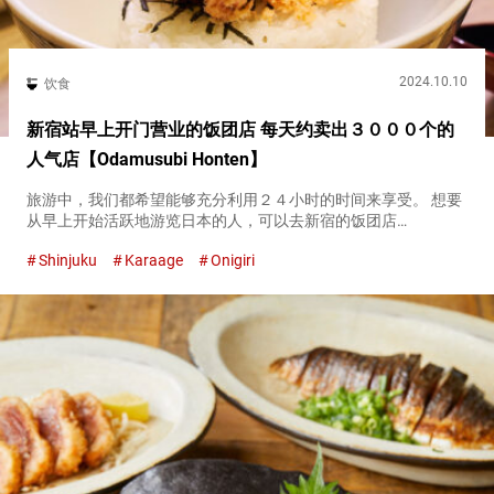
2024.10.10
饮食
新宿站早上开门营业的饭团店 每天约卖出３０００个的
人气店【Odamusubi Honten】
旅游中，我们都希望能够充分利用２４小时的时间来享受。 想要
从早上开始活跃地游览日本的人，可以去新宿的饭团店
『Odamusubi Honten（略称、Odamusubi）』。 饭团是全世界
Shinjuku
Karaage
Onigiri
都非常流行的日本食品。从早上６点３０分开始营业的『Od...