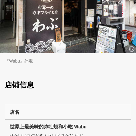
『Wabu』外观
店铺信息
店名
世界上最美味的炸牡蛎和小吃 Wabu
せかいいちのかきふらいとさかな わぶ