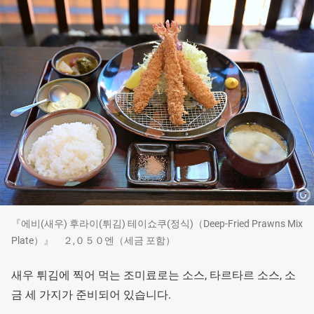
『에비(새우) 후라이(튀김) 테이쇼쿠(정식)（Deep-Fried Prawns Mix
Plate）』 ２,０５０엔（세금 포함）
새우 튀김에 찍어 먹는 조미료로는 소스, 타르타르 소스, 소
금 세 가지가 준비되어 있습니다.