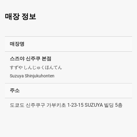
매장 정보
매장명
스즈야 신주쿠 본점
すずや しんじゅくほんてん
Suzuya Shinjukuhonten
주소
도쿄도 신주쿠구 가부키초 1-23-15 SUZUYA 빌딩 5층