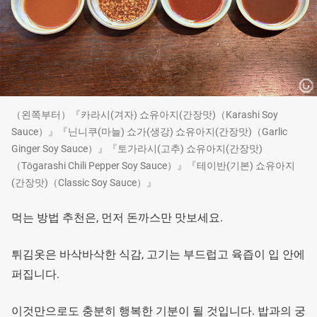
（왼쪽부터）『카라시(겨자) 쇼유아지(간장맛)（Karashi Soy
Sauce）』『닌니쿠(마늘) 쇼가(생강) 쇼유아지(간장맛)（Garlic
Ginger Soy Sauce）』『토가라시(고추) 쇼유아지(간장맛)
（Tōgarashi Chili Pepper Soy Sauce）』『테이반(기본) 쇼유아지
(간장맛)（Classic Soy Sauce）』
먹는 방법 추천은, 먼저 돈까스만 맛보세요.
튀김옷은 바삭바삭한 식감, 고기는 부드럽고 육즙이 입 안에
퍼집니다.
이것만으로도 충분히 행복한 기분이 될 것입니다. 밥과의 궁