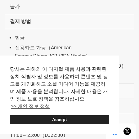
불가
결제 방법
현금
신용카드 가능（American
Express·Diners·JCB·VISA·Master）
전자화폐 가능（교통계 전자화폐〔Suica 등〕·iD）
당사는 귀하의 이 디지털 제품 사용과 관련된
QR 코드 결제 불가
장치 식별자 및 정보를 사용하여 콘텐츠 및 광
고를 개인화하고 소셜 미디어 기능을 제공하
서비스 요금·좌석 요금
며 제품 사용을 분석합니다. 자세한 내용은 개
인 정보 보호 정책을 참조하십시오.
없음
>> 개인 정보 정책
Accept
영업 시간
11:00～23:00（LO22:30）