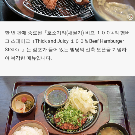
한 번 판매 종료된『호소기리(채썰기) 비프 １００%의 햄버
그 스테이크（Thick and Juicy １００% Beef Hamburger
Steak）』는 점포가 들어 있는 빌딩의 신축 오픈을 기념하
여 복각한 메뉴입니다.