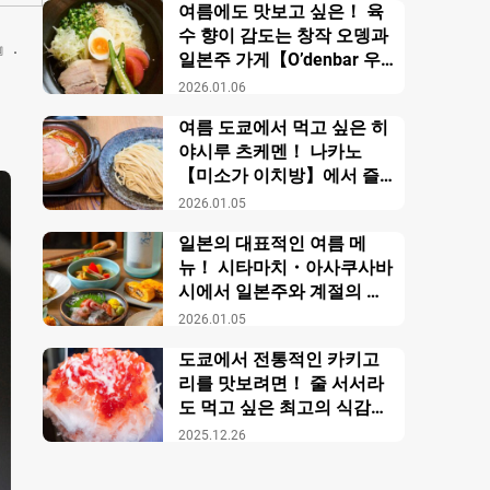
여름에도 맛보고 싶은！ 육
수 향이 감도는 창작 오뎅과
』.
일본주 가게【O’denbar 우
마미 아자부주반】
2026.01.06
여름 도쿄에서 먹고 싶은 히
야시루 츠케멘！ 나카노
【미소가 이치방】에서 즐
기는 창작 미소 라멘
2026.01.05
일본의 대표적인 여름 메
뉴！ 시타마치・아사쿠사바
시에서 일본주와 계절의 미
각을 만끽【니혼슈 바루 카
2026.01.05
모스】
도쿄에서 전통적인 카키고
리를 맛보려면！ 줄 서서라
도 먹고 싶은 최고의 식감의
비밀【우에노 카키고리 센
2025.12.26
몬텐４다이메 오노야 효시
츠】