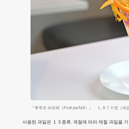
『후루츠 파르페（Fruit parfait）』 １,８７０엔（세
사용된 과일은 １３종류. 계절에 따라 제철 과일을 가