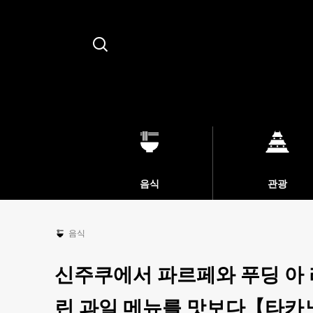
Search
음식
관광
음식
신주쿠에서 파르페와 푸딩 아
린 과일 메뉴를 맛보다【타카