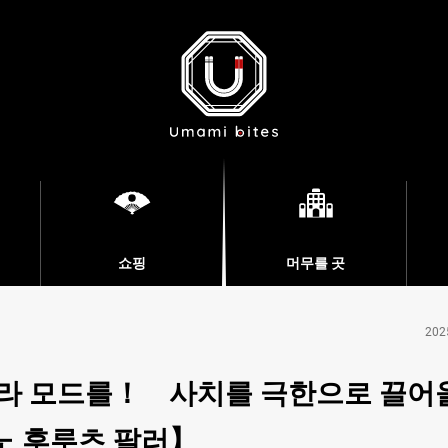
쇼핑
머무를 곳
202
 라 모드를！ 사치를 극한으로 끌어
노 후루츠 팔러】