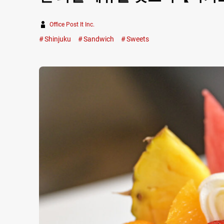
Office Post It Inc.
Shinjuku
Sandwich
Sweets