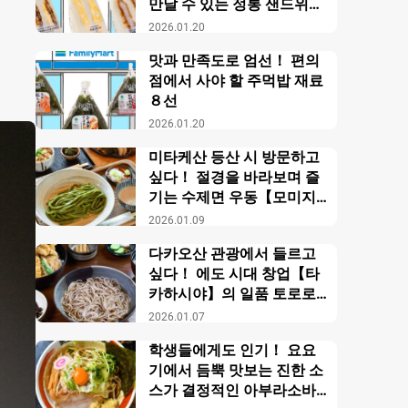
만날 수 있는 정통 샌드위치
【패밀리마트】
2026.01.20
맛과 만족도로 엄선！ 편의
점에서 사야 할 주먹밥 재료
８선
2026.01.20
미타케산 등산 시 방문하고
싶다！ 절경을 바라보며 즐
기는 수제면 우동【모미지
야】
2026.01.09
다카오산 관광에서 들르고
싶다！ 에도 시대 창업【타
카하시야】의 일품 토로로
소바
2026.01.07
학생들에게도 인기！ 요요
기에서 듬뿍 맛보는 진한 소
스가 결정적인 아부라소바