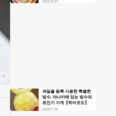
【무사시노 아부라 각카
2026.01.07
이】
과일을 듬뿍 사용한 특별한
빙수, 야나카에 있는 빙수의
초인기 가게【히미츠도】
2026.01.06