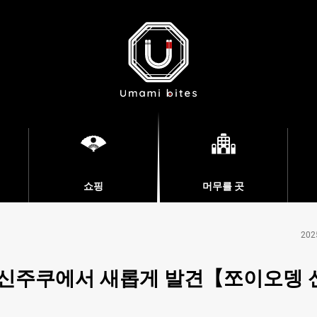
쇼핑
머무를 곳
202
 신주쿠에서 새롭게 발견【쪼이오뎅 