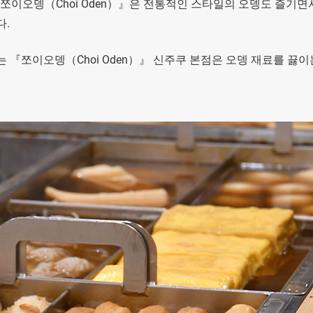
쪼이오뎅（Choi Oden）』은 전통적인 스타일의 오뎅도 즐기면서
다.
 『쪼이오뎅（Choi Oden）』 신주쿠 본점은 오뎅 재료를 끓이