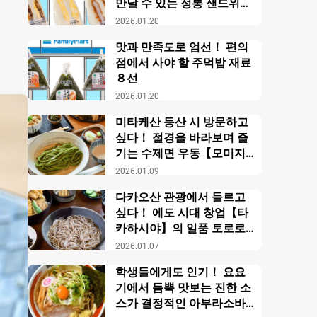
만날 수 있는 정통 샌드위치
【패밀리마트】
2026.01.20
맛과 만족도로 엄선！ 편의
점에서 사야 할 주먹밥 재료
８선
2026.01.20
미타케산 등산 시 방문하고
싶다！ 절경을 바라보며 즐
기는 수제면 우동【모미지
야】
2026.01.09
다카오산 관광에서 들르고
싶다！ 에도 시대 창업【타
카하시야】의 일품 토로로
소바
2026.01.07
학생들에게도 인기！ 요요
기에서 듬뿍 맛보는 진한 소
스가 결정적인 아부라소바