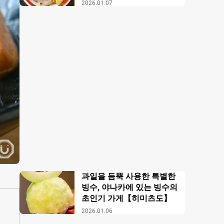
【무사시노 아부라 각카
2026.01.07
이】
과일을 듬뿍 사용한 특별한
빙수, 야나카에 있는 빙수의
초인기 가게【히미츠도】
2026.01.06