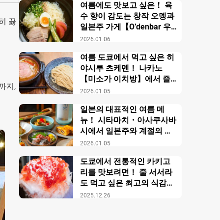
여름에도 맛보고 싶은！ 육
수 향이 감도는 창작 오뎅과
히 끓
일본주 가게【O’denbar 우
마미 아자부주반】
2026.01.06
여름 도쿄에서 먹고 싶은 히
야시루 츠케멘！ 나카노
【미소가 이치방】에서 즐
까지,
기는 창작 미소 라멘
2026.01.05
일본의 대표적인 여름 메
뉴！ 시타마치・아사쿠사바
시에서 일본주와 계절의 미
각을 만끽【니혼슈 바루 카
2026.01.05
모스】
도쿄에서 전통적인 카키고
리를 맛보려면！ 줄 서서라
도 먹고 싶은 최고의 식감의
비밀【우에노 카키고리 센
2025.12.26
몬텐４다이메 오노야 효시
츠】