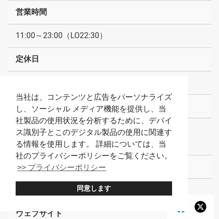
営業時間
11:00～23:00（LO22:30）
定休日
なし
当社は、コンテンツと広告をパーソナライズ
席数
し、ソーシャル メディア機能を提供し、当
社製品の使用状況を分析するために、デバイ
43席
ス識別子とこのデジタル製品の使用に関連す
※カウンター7席、テーブル36席
る情報を使用します。 詳細については、当
社のプライバシーポリシーをご覧ください。
喫煙・禁煙
>> プライバシーポリシー
同意します
全席禁煙
ウェブサイト