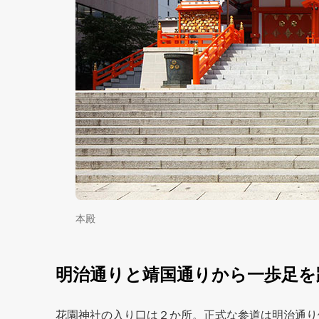
本殿
明治通りと靖国通りから一歩足を
花園神社の入り口は２か所。正式な参道は明治通り