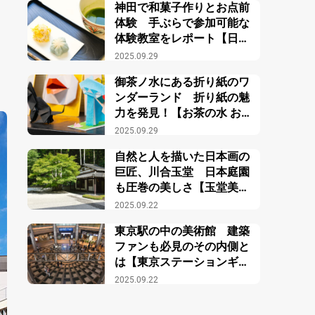
神田で和菓子作りとお点前
体験 手ぶらで参加可能な
体験教室をレポート【日本
文化体験 庵an東京】
2025.09.29
御茶ノ水にある折り紙のワ
ンダーランド 折り紙の魅
力を発見！【お茶の水 おり
がみ会館】
2025.09.29
自然と人を描いた日本画の
巨匠、川合玉堂 日本庭園
も圧巻の美しさ【玉堂美術
館】
2025.09.22
東京駅の中の美術館 建築
ファンも必見のその内側と
は【東京ステーションギャ
ラリー】
2025.09.22