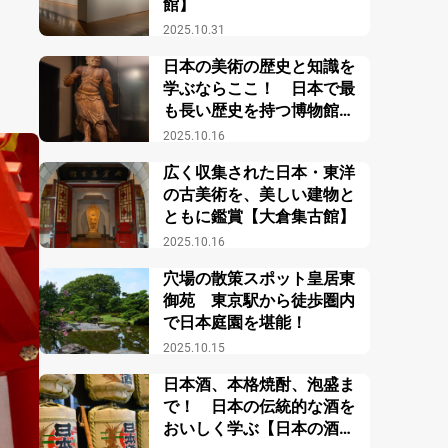
館】
2025.10.31
日本の美術の歴史と知識を
学ぶならここ！ 日本で最
も長い歴史を持つ博物館
【東京国立博物館】
2025.10.16
広く収集された日本・東洋
の古美術を、美しい建物と
ともに鑑賞【大倉集古館】
2025.10.16
穴場の散策スポット皇居東
御苑 東京駅から徒歩圏内
で日本庭園を堪能！
2025.10.15
日本酒、本格焼酎、泡盛ま
で！ 日本の伝統的な酒を
おいしく学ぶ【日本の酒情