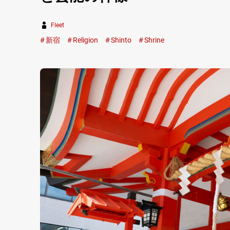
Fleet
新宿
Religion
Shinto
Shrine