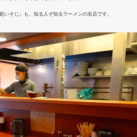
処いそじ』も、知る人ぞ知るラーメンの名店です。