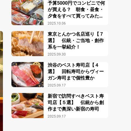
予算5000円でコンビニで何
が買える？ 朝食・昼食・
夕食をすべて買ってみた結
果？
2025.10.06
東京とんかつ名店巡り【７
選】 伝統・ご当地・創作
系を一挙紹介！
2025.09.30
渋谷のベスト寿司店【４
選】 回転寿司からヴィー
ガン寿司まで個性豊か
2025.09.17
新宿で訪問すべきベスト寿
司店【５選】 伝統から創
作まで奥深い新宿の寿司
2025.09.17