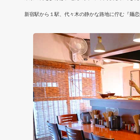
新宿駅から１駅、代々木の静かな路地に佇む『麺恋