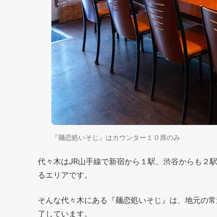
『麺恋処いそじ』はカウンター１０席のみ
代々木はJR山手線で新宿から１駅、渋谷からも２
るエリアです。
そんな代々木にある『麺恋処いそじ』は、地元の常
了しています。