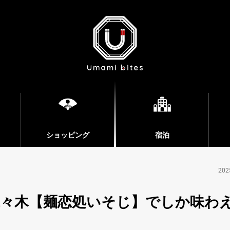
ショッピング
宿泊
202
代々木【麺恋処いそじ】でしか味わ