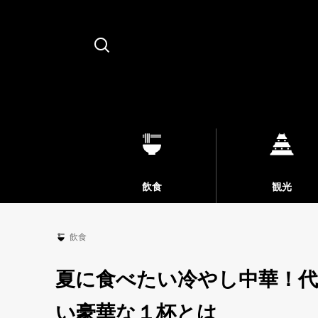
Search
飲食
観光
飲食
夏に食べたい冷やし中華！
い豪華な１杯とは