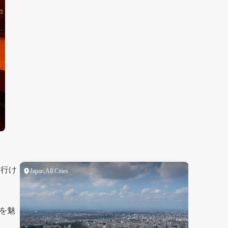
て行け
を魅