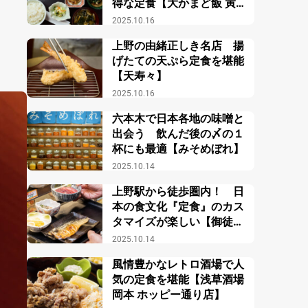
得な定食【大かまど飯 寅福
ルミネ新宿店】
2025.10.16
上野の由緒正しき名店 揚
げたての天ぷら定食を堪能
【天寿々】
2025.10.16
六本木で日本各地の味噌と
出会う 飲んだ後の〆の１
杯にも最適【みそめぼれ】
2025.10.14
上野駅から徒歩圏内！ 日
本の食文化『定食』のカス
タマイズが楽しい【御徒町
小町食堂】
2025.10.14
風情豊かなレトロ酒場で人
気の定食を堪能【浅草酒場
岡本 ホッピー通り店】