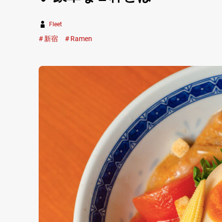
Fleet
新宿
Ramen