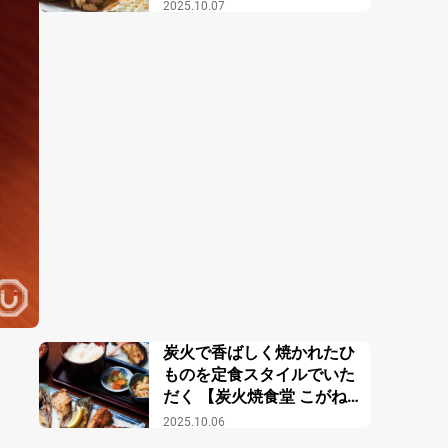
2025.10.07
炭火で香ばしく焼かれたひ
ものを定食スタイルでいた
だく 【炭火焼食堂 こがね
屋】
2025.10.06