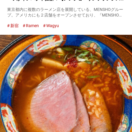
コ】
東京都内に複数のラーメン店を展開している、MENSHOグルー
プ。アメリカにも２店舗をオープンさせており、『MENSHO』
の名は、海外でも知られています。 そんなMENSHOグループの
新宿
Ramen
Wagyu
１つ、『MENSHO San Francisco（以下、メ...