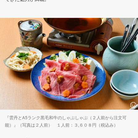
『雲丹とA5ランク黒毛和牛のしゃぶしゃぶ（２人前から注文可
能）』（写真は２人前） １人前：３,６０８円（税込み）