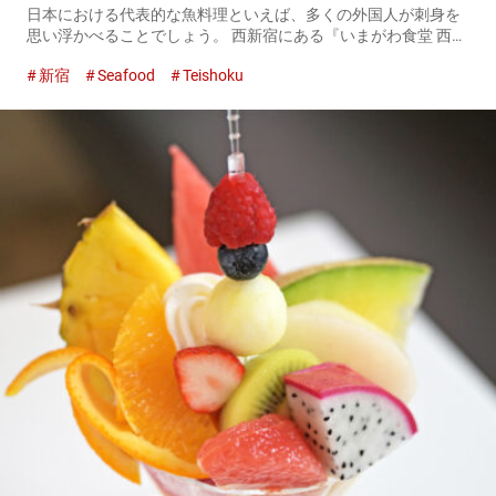
日本における代表的な魚料理といえば、多くの外国人が刺身を
思い浮かべることでしょう。 西新宿にある『いまがわ食堂 西新
宿店（以下、いまがわ食堂）』は、刺身のほかにも、炙ったり
新宿
Seafood
Teishoku
揚げたりと、さまざまな調理法で料理した魚を提供していま
す。 『いまが...