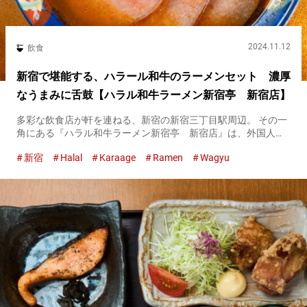
2024.11.12
飲食
新宿で堪能する、ハラール和牛のラーメンセット 濃厚
なうまみに舌鼓【ハラル和牛ラーメン新宿亭 新宿店】
多彩な飲食店が軒を連ねる、新宿の新宿三丁目駅周辺。 その一
角にある『ハラル和牛ラーメン新宿亭 新宿店』は、外国人が
多く集まるラーメン店です。 店を訪れる人たちのお目当ては、
新宿
Halal
Karaage
Ramen
Wagyu
ハラール対応の和牛を使った豪華なラーメン。 ハラール食品の
みで作った...