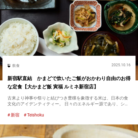
2025.10.16
飲食
新宿駅直結 かまどで炊いたご飯がおかわり自由のお得
な定食【大かまど飯 寅福 ルミネ新宿店】
古来より神事や祭りと結びつき豊穣を象徴する米は、日本の食
文化のアイデンティティー。 日々のエネルギー源であり、シン
プルでやさしい味は、多様なおかずの味を引き立てます。 日本
新宿
Teishoku
ならではの『定食』スタイルで、最もおいしい状態である炊き
たてのご飯を...