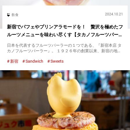
2024.10.21
飲食
新宿でパフェやプリンアラモードを！ 贅沢を極めたフ
ルーツメニューを味わい尽くす【タカノフルーツパーラ
ー】
日本を代表するフルーツパーラーの１つである、『新宿本店 タ
カノフルーツパーラー』。 １９２６年の創業以来、新宿の地で
幅広い世代に利用されています。 色とりどりのフルーツを贅沢
新宿
Sandwich
Sweets
に使ったメニューの数々には、誰もが憧れを抱くでしょう。 季
節ごとの...