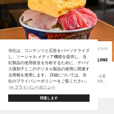
2023.10.31
飲食
当社は、コンテンツと広告をパーソナライズ
し、ソーシャル メディア機能を提供し、当
これぞ新時代の寿司！ 伝統的なイメージを変えるSNS
社製品の使用状況を分析するために、デバイ
映え抜群のメニュー【魚学マニア スシンジュク】
ス識別子とこのデジタル製品の使用に関連す
る情報を使用します。 詳細については、当
『新宿3丁目 スシンジュク マサユメ』として一部メニューを変
社のプライバシーポリシーをご覧ください。
えて営業中です。 日本食の代表格として、長年、外国人観光客
の間で高い人気を誇ってきた寿司。 ２０２３年現在、寿司の伝
>> プライバシーポリシー
新宿
Seafood
Sushi
統的なイメージを塗り替える、新時代のスタイルが日本では広
まりつつ...
同意します