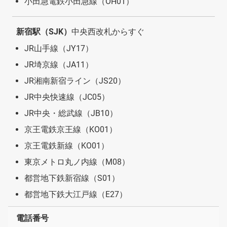
小田急電鉄小田急線（OH01）
新宿駅（SJK）
中央西改札からすぐ
JR山手線（JY17）
JR埼京線（JA11）
JR湘南新宿ライン（JS20）
JR中央快速線（JC05）
JR中央・総武線（JB10）
京王電鉄京王線（KO01）
京王電鉄新線（KO01）
東京メトロ丸ノ内線（M08）
都営地下鉄新宿線（S01）
都営地下鉄大江戸線（E27）
電話番号