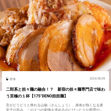
2024.08.09
飲食
二郎系と担々麺の融合！？ 新宿の担々麺専門店で味わ
う至極の１杯【175°DENO担担麺】
舌がビリビリと痺れる山椒（さんしょう）、身体が熱くなる唐
辛子の辛み、この２つの刺激を求めるのにぴったりな料理が、