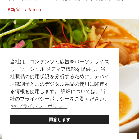
担々麺です！ 北海道に本店を構える『175°DENO担担麺』の新
新宿
Ramen
宿店である『175°DENO担担麺TOKYO』は、担々麺の専門店...
当社は、コンテンツと広告をパーソナライズ
し、ソーシャル メディア機能を提供し、当
社製品の使用状況を分析するために、デバイ
ス識別子とこのデジタル製品の使用に関連す
る情報を使用します。 詳細については、当
社のプライバシーポリシーをご覧ください。
>> プライバシーポリシー
同意します