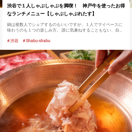
渋谷で１人しゃぶしゃぶを満喫！ 神戸牛を使ったお得
なランチメニュー【しゃぶしゃぶれたす】
鍋は複数人でシェアするのもいいですが、１人でマイペースに
味わうのも１つの楽しみ方。 誰に気兼ねすることもない、自由
な１人鍋を実現してくれるのが、渋谷にある『しゃぶしゃぶれ
渋谷
Shabu-shabu
たす』です。 １人用の鍋で神戸牛のしゃぶしゃぶを堪能 『しゃ
ぶしゃぶれ…