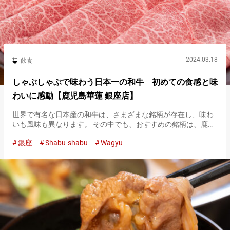
2024.03.18
飲食
しゃぶしゃぶで味わう日本一の和牛 初めての食感と味
わいに感動【鹿児島華蓮 銀座店】
世界で有名な日本産の和牛は、さまざまな銘柄が存在し、味わ
いも風味も異なります。 その中でも、おすすめの銘柄は、鹿児
島県産の『鹿児島黒牛』。 日本中の和牛を集めて行われる品評
銀座
Shabu-shabu
Wagyu
会で日本一に輝いた実績があり、肉質、食感、脂身とのバラン
ス、どれをと…