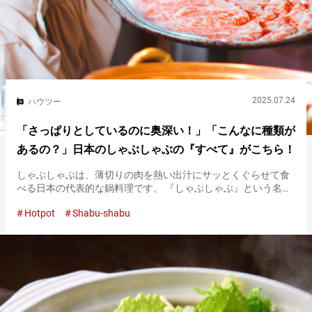
2025.07.24
ハウツー
「さっぱりとしているのに奥深い！」「こんなに種類が
あるの？」日本のしゃぶしゃぶの『すべて』がこちら！
しゃぶしゃぶは、薄切りの肉を熱い出汁にサッとくぐらせて食
べる日本の代表的な鍋料理です。 『しゃぶしゃぶ』という名前
は、肉を出汁に通す際の音を表現したもので、その独特な食べ
Hotpot
Shabu-shabu
方と上品な味わいで多くの人に愛されています。戦後に誕生し
たこの料理は、…