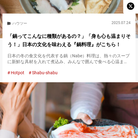
2025.07.24
ハウツー
「鍋ってこんなに種類があるの？」「身も心も温まりそ
う！」日本の文化を味わえる『鍋料理』がこちら！
日本の冬の食文化を代表する鍋（Nabe）料理は、熱々のスープ
に新鮮な具材を入れて煮込み、みんなで囲んで食べる心温まる
料理です。 家族や友人との団らんを大切にする日本文化の象徴
Hotpot
Shabu-shabu
でもあり、ぜひ体験しておきたい食文化といえるでしょう。北
米や東南ア…