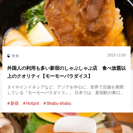
2023.12.05
飲食
外国人の利用も多い新宿のしゃぶしゃぶ店 食べ放題以
上のクオリティ【モーモーパラダイス】
タイやインドネシアなど、アジアを中心に、世界で店舗を展開
している『モーモーパラダイス』。 日本では、新宿駅の東口と
歌舞伎町に２店舗あり、国産牛を使用した鍋料理を味わえま
新宿
Hotpot
Shabu-shabu
す。 『モーモーパラダイス』の特徴は、なんといっても質の高
い肉を使用した…