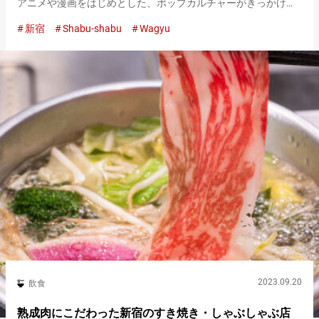
アニメや漫画をはじめとした、ポップカルチャーがきっかけで
世界中に広まりました。 さらに、『Kawaii』は日本の食文化に
新宿
Shabu-shabu
Wagyu
まで影響を与えつつあるようです。 新宿にある『しゃぶしゃ…
2023.09.20
飲食
熟成肉にこだわった新宿のすき焼き・しゃぶしゃぶ店