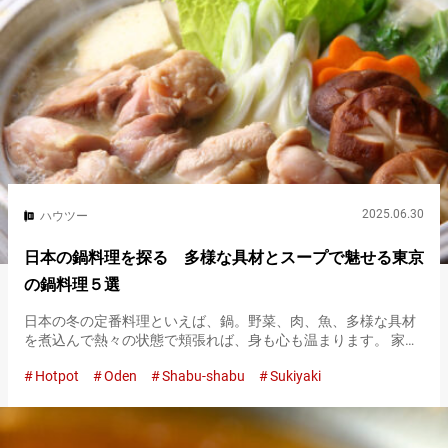
2025.06.30
ハウツー
日本の鍋料理を探る 多様な具材とスープで魅せる東京
の鍋料理５選
日本の冬の定番料理といえば、鍋。野菜、肉、魚、多様な具材
を煮込んで熱々の状態で頬張れば、身も心も温まります。 家庭
の味として親しまれ、地域ごとに独自の味わいや具材がある鍋
Hotpot
Oden
Shabu-shabu
Sukiyaki
のバリエーションは実に豊か。 寄せ鍋、すき焼き、しゃぶしゃ
ぶ、水炊き、…