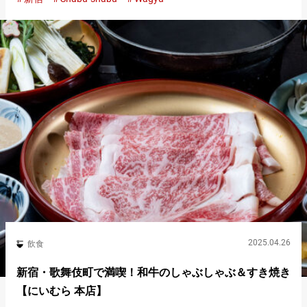
ししゃぶ八馬 新宿本店』は、新宿区の歌舞伎町エリアの中心地
にありアクセ…
2025.04.26
飲食
新宿・歌舞伎町で満喫！和牛のしゃぶしゃぶ＆すき焼き
【にいむら 本店】