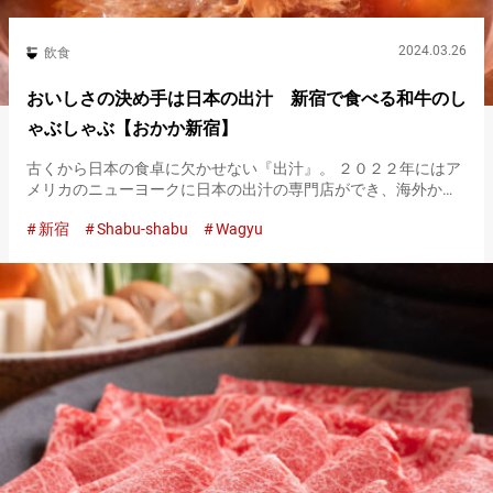
2024.03.26
飲食
おいしさの決め手は日本の出汁 新宿で食べる和牛のし
ゃぶしゃぶ【おかか新宿】
古くから日本の食卓に欠かせない『出汁』。 ２０２２年にはア
メリカのニューヨークに日本の出汁の専門店ができ、海外から
の注目も高まりつつあります。 日本の出汁の魅力とはいったい
新宿
Shabu-shabu
Wagyu
何かを知るため、Umami bites編集部が訪れたのは、新宿にあ
る…