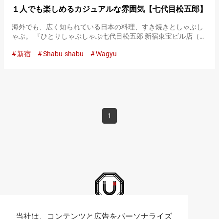
１人でも楽しめるカジュアルな雰囲気【七代目松五郎】
海外でも、広く知られている日本の料理、すき焼きとしゃぶし
ゃぶ。 『ひとりしゃぶしゃぶ七代目松五郎 新宿東宝ビル店（以
下、七代目松五郎）』では、リーズナブルな値段で、お肉本来
新宿
Shabu-shabu
Wagyu
のおいしさが味えるとあり、多くの人で賑わっています。 『す
き焼き』 …
1
Umami bites Official Accounts
当社は、コンテンツと広告をパーソナライズ