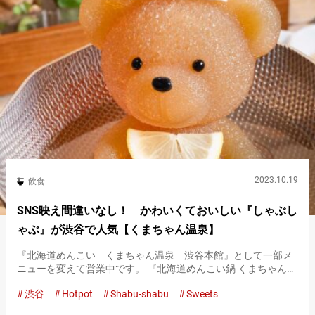
2023.10.19
飲食
SNS映え間違いなし！ かわいくておいしい『しゃぶし
ゃぶ』が渋谷で人気【くまちゃん温泉】
『北海道めんこい くまちゃん温泉 渋谷本館』として一部メ
ニューを変えて営業中です。 『北海道めんこい鍋 くまちゃん温
泉（以下、くまちゃん温泉）』は、２０２０年に北海道札幌市
渋谷
Hotpot
Shabu-shabu
Sweets
で誕生した一人鍋専門店。 食物繊維入りのコラーゲンで固めた
『くまちゃ…