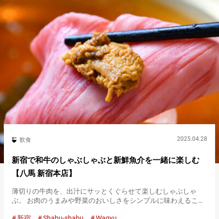
2025.04.28
飲食
新宿で和牛のしゃぶしゃぶと新鮮魚介を一緒に楽しむ
【八馬 新宿本店】
薄切りの牛肉を、出汁にサッとくぐらせて楽しむしゃぶしゃ
ぶ。 お肉のうまみや野菜のおいしさをシンプルに味わえること
から人気が高く、日本を代表する鍋料理の１つです。 『金のだ
新宿
Shabu-shabu
Wagyu