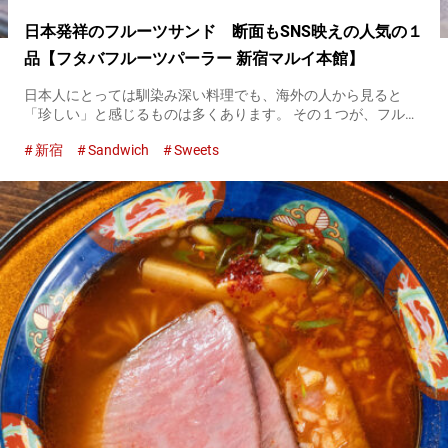
日本発祥のフルーツサンド 断面もSNS映えの人気の１
品【フタバフルーツパーラー 新宿マルイ本館】
日本人にとっては馴染み深い料理でも、海外の人から見ると
「珍しい」と感じるものは多くあります。 その１つが、フルー
ツサンド。 海外で生まれた料理のように思えますが、意外にも
新宿
Sandwich
Sweets
フルーツサンドは日本発祥なのです。 Umami bites編集部のSt...