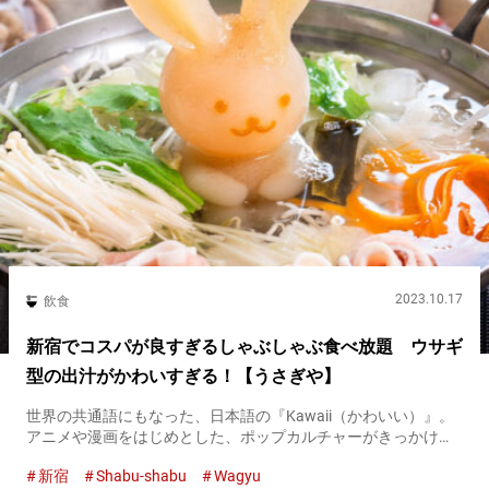
2023.10.17
飲食
新宿でコスパが良すぎるしゃぶしゃぶ食べ放題 ウサギ
型の出汁がかわいすぎる！【うさぎや】
世界の共通語にもなった、日本語の『Kawaii（かわいい）』。
アニメや漫画をはじめとした、ポップカルチャーがきっかけで
世界中に広まりました。 さらに、『Kawaii』は日本の食文化に
新宿
Shabu-shabu
Wagyu
まで影響を与えつつあるようです。 新宿にある『しゃぶしゃ...