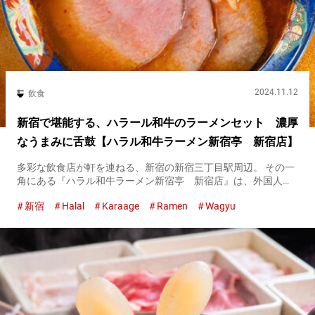
2024.11.12
飲食
新宿で堪能する、ハラール和牛のラーメンセット 濃厚
なうまみに舌鼓【ハラル和牛ラーメン新宿亭 新宿店】
多彩な飲食店が軒を連ねる、新宿の新宿三丁目駅周辺。 その一
角にある『ハラル和牛ラーメン新宿亭 新宿店』は、外国人が
多く集まるラーメン店です。 店を訪れる人たちのお目当ては、
新宿
Halal
Karaage
Ramen
Wagyu
ハラール対応の和牛を使った豪華なラーメン。 ハラール食品の
みで作った...