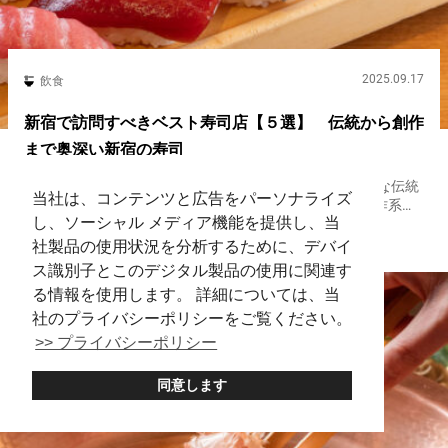
2025.09.17
飲食
新宿で訪問すべきベスト寿司店【５選】 伝統から創作
まで奥深い新宿の寿司
寿司は、日本を代表する食文化の１つ。 握り寿司のような伝統
当社は、コンテンツと広告をパーソナライズ
的なスタイルはもちろん、近年ではアレンジを加えた創作系や
し、ソーシャル メディア機能を提供し、当
SNS映えする見た目にも力を入れた『NEO寿司』まで、そのバ
新宿
Sushi
リエーションはますます豊かになっています。 そんな寿司の最
社製品の使用状況を分析するために、デバイ
前線を体...
ス識別子とこのデジタル製品の使用に関連す
る情報を使用します。 詳細については、当
社のプライバシーポリシーをご覧ください。
>> プライバシーポリシー
同意します