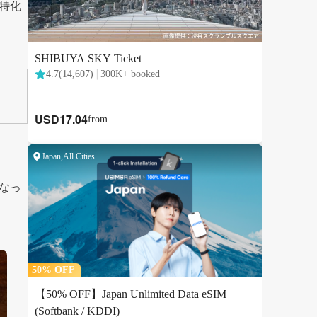
特化
なっ