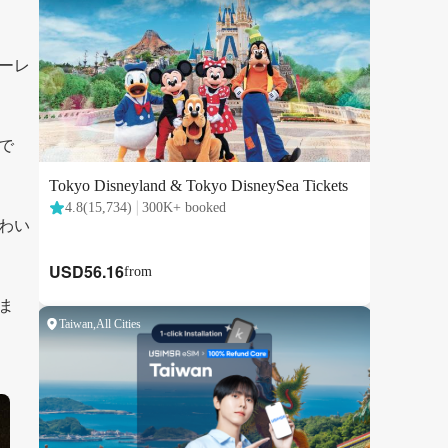
ーレ
で
わい
ま