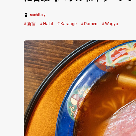
sachiko.y
新宿
Halal
Karaage
Ramen
Wagyu