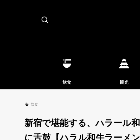
Search
飲食
観光
飲食
新宿で堪能する、ハラール
に舌鼓【ハラル和牛ラーメン