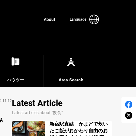
About
Language
ハウツー
Area Search
Latest Article
4-11-12
Latest articles about "飲食"
み
新宿駅直結 かまどで炊い
たご飯がおかわり自由のお