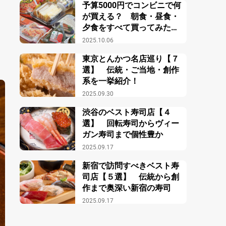
予算5000円でコンビニで何
が買える？ 朝食・昼食・
夕食をすべて買ってみた結
果？
2025.10.06
東京とんかつ名店巡り【７
選】 伝統・ご当地・創作
系を一挙紹介！
2025.09.30
渋谷のベスト寿司店【４
選】 回転寿司からヴィー
ガン寿司まで個性豊か
2025.09.17
新宿で訪問すべきベスト寿
司店【５選】 伝統から創
作まで奥深い新宿の寿司
2025.09.17