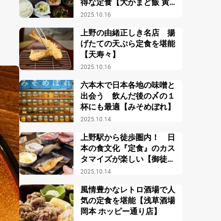
得な定食【大かまど飯 寅福
ルミネ新宿店】
2025.10.16
上野の由緒正しき名店 揚
げたての天ぷら定食を堪能
【天寿々】
2025.10.16
六本木で日本各地の味噌と
出会う 飲んだ後の〆の１
杯にも最適【みそめぼれ】
2025.10.14
上野駅から徒歩圏内！ 日
本の食文化『定食』のカス
タマイズが楽しい【御徒町
小町食堂】
2025.10.14
風情豊かなレトロ酒場で人
気の定食を堪能【浅草酒場
岡本 ホッピー通り店】