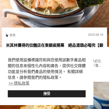
2025.08.18
飲食
米其林獲得的拉麵店在東銀座開幕 絕品湯頭必喝完【銀
座春醬拉麵】
我們使用設備標識符和與您使用該數字產品相
自２０２１年開業後，從２０２３年起連續３年獲得米其林必比
登推介。 在開幕僅僅數年內便成就偉業的店，就是拉麵店『春醬
關的信息來個性化內容和廣告，提供社交媒體
拉麵（Haru-chan Ramen）』。 誕生於新橋的『春醬拉麵
功能並分析我們產品的使用情況。 有關詳細
GINZA
Ramen
（Haru-chan Ramen）』，於２０２４年７月開設了...
信息，請參閱我們的隱私政策。
>> 隱私政策
接受