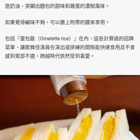
造奶油，突顯出麵包的甜味和雞蛋的濃郁風味。
如果覺得鹹味不夠，可以撒上附帶的鹽來享用。
包括『蛋包飯（Omelette rice）』在內，這些計算過的招牌
菜單，讓歌舞伎演員在演出或排練的間隙能快速食用且不會
感到胃部不適，跨越時代依然受到喜愛。