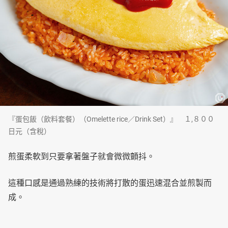
『蛋包飯（飲料套餐）（Omelette rice／Drink Set）』 １,８００
日元（含稅）
煎蛋柔軟到只要拿著盤子就會微微顫抖。
這種口感是通過熟練的技術將打散的蛋迅速混合並煎製而
成。