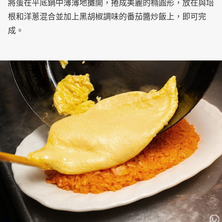
將蛋在平底鍋中薄薄地攤開，捲成美麗的橢圓形，放在與培
根和洋蔥混合並加上黑胡椒調味的番茄醬炒飯上，即可完
成。