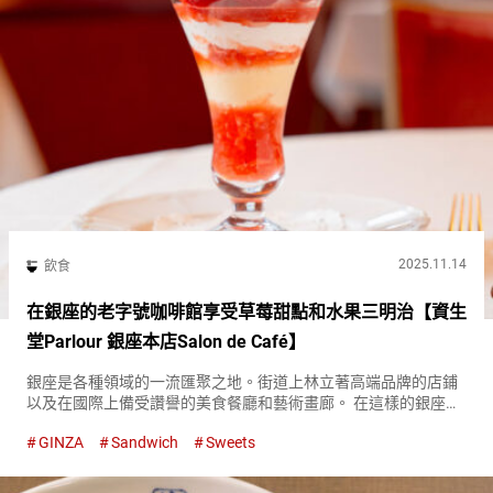
2025.11.14
飲食
在銀座的老字號咖啡館享受草莓甜點和水果三明治【資生
堂Parlour 銀座本店Salon de Café】
銀座是各種領域的一流匯聚之地。街道上林立著高端品牌的店鋪
以及在國際上備受讚譽的美食餐廳和藝術畫廊。 在這樣的銀座
中，特別引人注目的是『資生堂Parlour銀座本店 Salon de
GINZA
Sandwich
Sweets
Café（Shiseido Parlour Salon d...