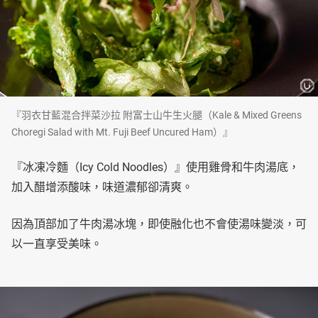
『羽衣甘藍混合拌菜沙拉 附富士山牛生火腿（Kale & Mixed Greens
Choregi Salad with Mt. Fuji Beef Uncured Ham）』
『冰凍冷麵（Icy Cold Noodles）』使用雞骨和牛肉湯底，
加入醋增添酸味，味道濃郁卻清爽。
因為頂部加了牛肉湯冰塊，即使融化也不會使湯味變淡，可
以一直享受美味。