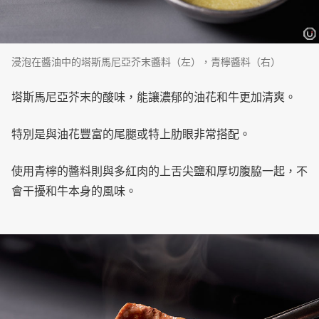
浸泡在醬油中的塔斯馬尼亞芥末醬料（左），青檸醬料（右）
塔斯馬尼亞芥末的酸味，能讓濃郁的油花和牛更加清爽。
特別是與油花豐富的尾腿或特上肋眼非常搭配。
使用青檸的醬料則與多紅肉的上舌尖鹽和厚切腹脇一起，不
會干擾和牛本身的風味。