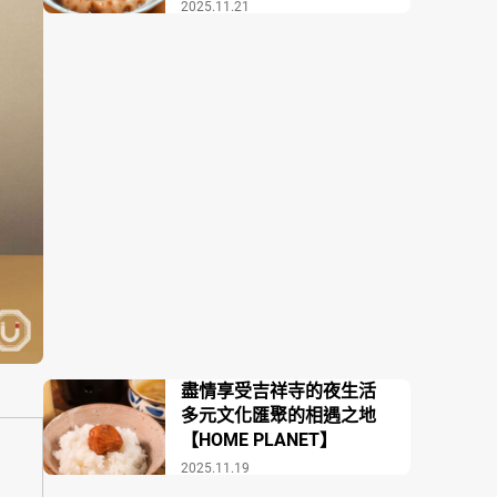
場COZAKURA】
2025.11.21
盡情享受吉祥寺的夜生活
多元文化匯聚的相遇之地
【HOME PLANET】
2025.11.19