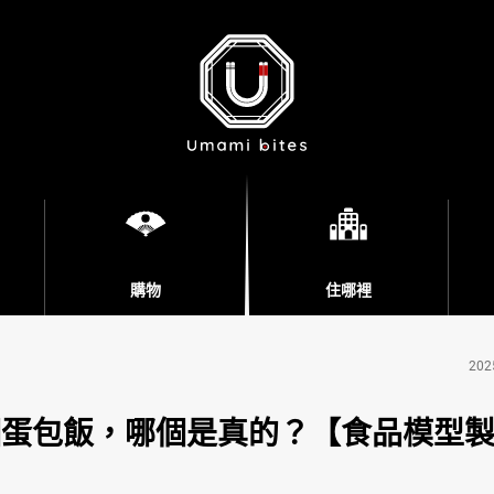
購物
住哪裡
202
個蛋包飯，哪個是真的？【食品模型