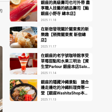
銀座的高級壽司也可外帶 盡
享職人技藝的絕品壽司【鮨
的
銀座小野寺 總本店】
2025.11.18
在新宿發現關於關東煮的新
樂趣【稍微關東煮 新宿總
店】
2025.11.17
在銀座的老字號咖啡館享受
草莓甜點和水果三明治【資
生堂Parlour 銀座本店Salon
de Café】
2025.11.14
銀座的隱藏沖繩景點 適合
邊走邊吃的沖繩料理齊聚一
堂【銀座WashitaShop本
店】
2025.11.13