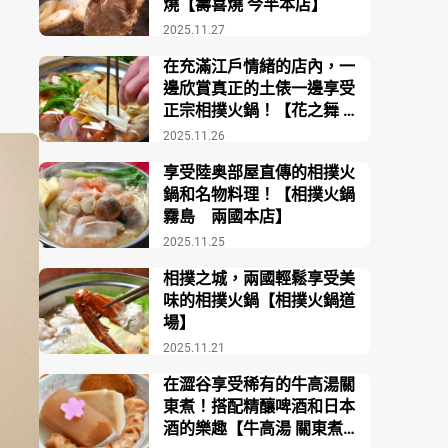
燒【壽喜燒 今半本店】
2025.11.27
在充滿江戶情緒的店內，一
邊欣賞真正的土俵一邊享受
正宗相撲火鍋！【花之舞 江
戶東京博物館前店】
2025.11.26
享受陸奥部屋直傳的相撲火
鍋和名物料理！【相撲火鍋
霧島 兩國本店】
2025.11.25
相撲之城，兩國輕鬆享受美
味的相撲火鍋【相撲火鍋道
場】
2025.11.21
在澀谷享受稀有的牛高湯關
東煮！搭配精釀啤酒和日本
酒的樂趣【牛高湯 關東煮酒