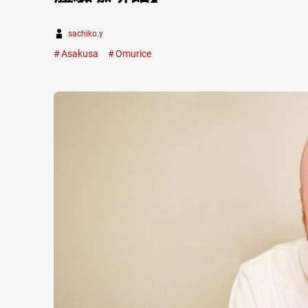
sachiko.y
Asakusa
Omurice