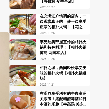
【寿喜烧 今半本店】
2025.11.27
在充满江户情调的店内，一
边观赏真正的土俵一边享受
正宗的相扑火锅！【花之舞
江户东京博物馆前店】
2025.11.26
享受陆奥部屋直传的相扑火
锅和特色料理！【相扑火锅
雾岛 两国本店】
2025.11.25
相扑之城，两国轻松享受美
味的相扑火锅【相扑火锅道
场】
2025.11.21
在涩谷享受稀有的牛肉高汤
关东煮！搭配精酿啤酒和日
本酒的乐趣【牛高汤 关东煮