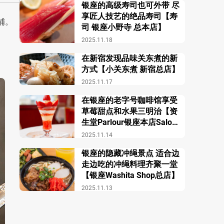
银座的高级寿司也可外带 尽
享匠人技艺的绝品寿司【寿
铺。
司 银座小野寺 总本店】
2025.11.18
在新宿发现品味关东煮的新
方式【小关东煮 新宿总店】
2025.11.17
在银座的老字号咖啡馆享受
草莓甜点和水果三明治【资
生堂Parlour银座本店Salon
de Café】
2025.11.14
银座的隐藏冲绳景点 适合边
走边吃的冲绳料理齐聚一堂
【银座Washita Shop总店】
2025.11.13