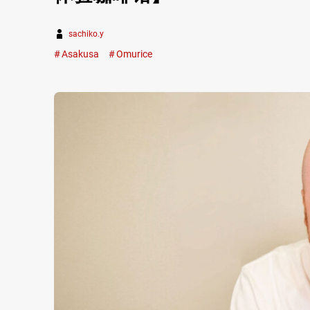
sachiko.y
Asakusa
Omurice