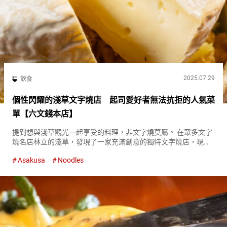
2025.07.29
飲食
個性閃耀的淺草文字燒店 起司愛好者無法抗拒的人氣菜
單【六文錢本店】
提到想與淺草觀光一起享受的料理，非文字燒莫屬。 在眾多文字
燒名店林立的淺草，發現了一家充滿創意的獨特文字燒店，現在
為您介紹。 『卡門貝爾文字燒（Camembert Monjayaki）』 １,
Asakusa
Noodles
３００日元（含稅） 『六文錢（Rokumonse...