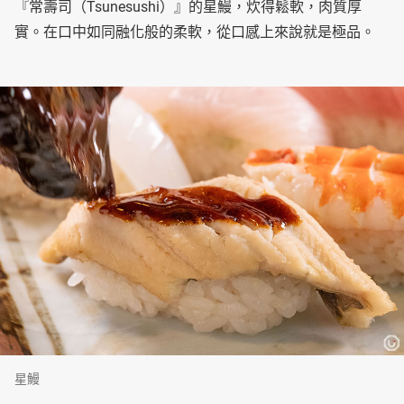
『常壽司（Tsunesushi）』的星鰻，炊得鬆軟，肉質厚
實。在口中如同融化般的柔軟，從口感上來說就是極品。
星鰻