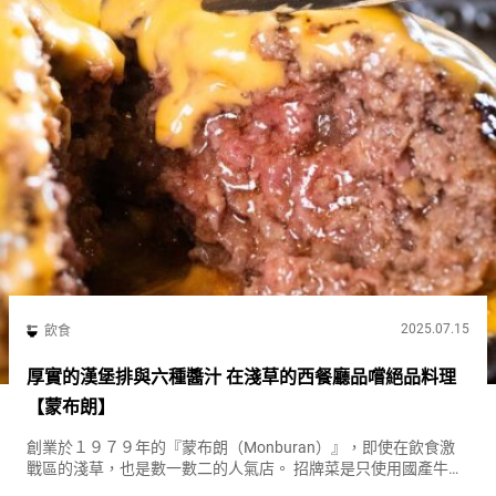
2025.07.15
飲食
厚實的漢堡排與六種醬汁 在淺草的西餐廳品嚐絕品料理
【蒙布朗】
創業於１９７９年的『蒙布朗（Monburan）』，即使在飲食激
戰區的淺草，也是數一數二的人氣店。 招牌菜是只使用國產牛肉
製作的多汁漢堡排。 你會選擇哪個國家的醬汁？可選的醬汁有６