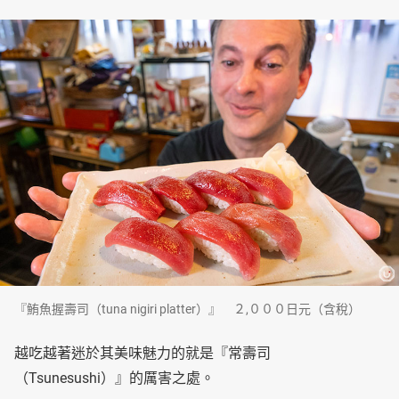
『鮪魚握壽司（tuna nigiri platter）』 ２,０００日元（含稅）
越吃越著迷於其美味魅力的就是『常壽司
（Tsunesushi）』的厲害之處。