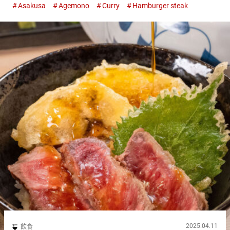
Asakusa
Agemono
Curry
Hamburger steak
種 『蒙布朗（Monburan）』的招牌漢堡排有幾個特點，其中...
2025.04.11
飲食