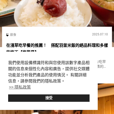
2025.07.10
飲食
在淺草吃早餐的推薦！ 搭配羽釜米飯的絕品料理和多樣
的梅干【梅與星】
在從雷門到淺草寺的仲見世商店街的後巷，有一家非常適合吃早
我們使用設備標識符和與您使用該數字產品相
餐的店。 店名是『梅與星（Ume to Hoshi）』。 使用羽釜煮的米
關的信息來個性化內容和廣告，提供社交媒體
飯，種類豐富的梅干，以及搭配米飯的配菜組成的定食，是這裡
功能並分析我們產品的使用情況。 有關詳細
Asakusa
Breakfast
Karaage
的招牌菜。 用『梅與星（Ume to Hoshi）』的早...
信息，請參閱我們的隱私政策。
>> 隱私政策
接受