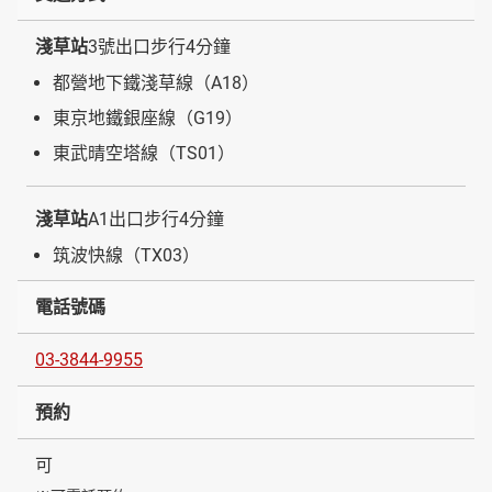
淺草站
3號出口步行4分鐘
都營地下鐵淺草線（A18）
東京地鐵銀座線（G19）
東武晴空塔線（TS01）
淺草站
A1出口步行4分鐘
筑波快線（TX03）
電話號碼
03-3844-9955
預約
可