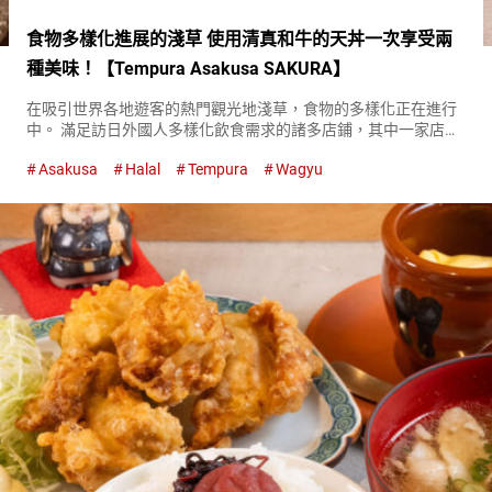
食物多樣化進展的淺草 使用清真和牛的天丼一次享受兩
種美味！【Tempura Asakusa SAKURA】
在吸引世界各地遊客的熱門觀光地淺草，食物的多樣化正在進行
中。 滿足訪日外國人多樣化飲食需求的諸多店鋪，其中一家店就
是天婦羅店『Tempura Asakusa SAKURA』。 店內最受歡迎的菜
Asakusa
Halal
Tempura
Wagyu
單是和牛天丼，使用了獲得清真認證的和牛。 和牛天...