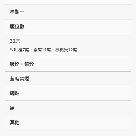
星期一
座位數
30席
※吧檯7席、桌席11席、榻榻米12席
吸煙・禁煙
全席禁煙
網站
無
其他