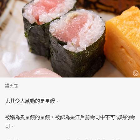
鐵火卷
尤其令人感動的是星鰻。
被稱為煮星鰻的星鰻，被認為是江戶前壽司中不可或缺的壽
司。